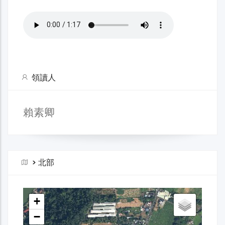
領讀人
賴素卿
>
北部