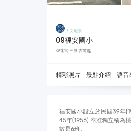
人文地景
09福安國小
迷宮‧三層‧古道趣
精彩照片
景點介紹
語音
福安國小設立於民國39年(
45年(1956) 奉准獨立
數是6班。