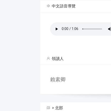
中文語音導覽
領讀人
賴素卿
>
北部