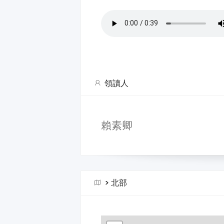
領讀人
賴素卿
>
北部