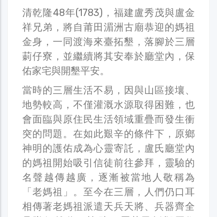
清乾隆48年(1783)，福建盧秀茂與盧金
祥兄弟，將自莆田湄洲古廟恭迎的媽祖
金身，一同渡海來臺拓墾，落腳於三層
莿仔寮，並繼續將其安奉於廳堂內，保
佑家宅與開墾平安。
當時的三層生活不易，因與山區接壤、
地勢較高，不僅灌溉水源取得困難，也
會面臨與原住民生活領域重疊而發生衝
突的問題。在如此艱辛的條件下，原鄉
神明的護佑成為心靈寄託，盧氏廳堂內
的媽祖開始吸引信徒前往參拜，靈驗的
名聲越傳越廣，逐漸被當地人敬稱為
「老媽祖」。至今在三層，人們仍口耳
相傳著老媽祖派遣天兵天將、兵器齊全