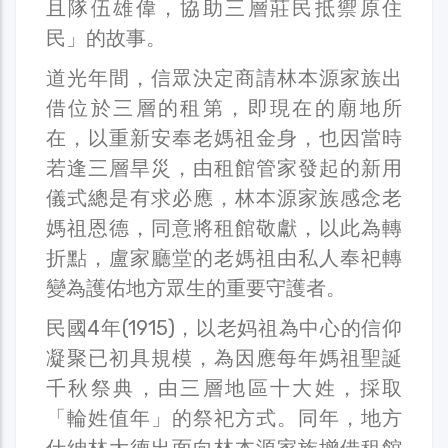
且隊伍雄偉，協助三層莊民抵禦原住
民」的故事。
道光年間，信眾決定商請林本源家族出
借位於三層的租第，即現在的廟地所
在，以重新安奉老媽祖金身，也因當時
若逢三層旱災，由租館管家發起的新用
儀式總是有求必應，林本源家族感念老
媽祖恩德，同意將租館敬獻，以此為轉
折點，盧家廳堂的老媽祖由私人奉祀轉
變為護佑地方眾生的重要守護者。
民國4年(1915)，以老妈祖為中心的信仰
凝聚已初具規模，為因應每年媽祖聖誕
千秋祭典，由三層地區十大姓，採取
「輪姓值年」的祭祀方式。同年，地方
仕紳林大德出面向林本源家族增借租館