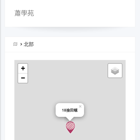
蕭學苑
>
北部