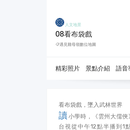
人文地景
08看布袋戲
遇見雞母嶺數位地圖
精彩照片
景點介紹
語音
看布袋戲，墜入武林世界
讀
小學時，《雲州大儒俠
台視從中午12點半播到1