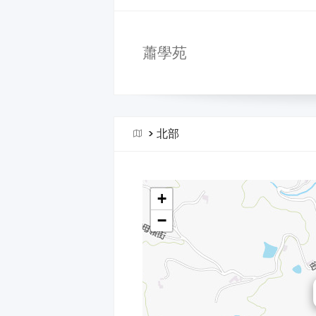
蕭學苑
>
北部