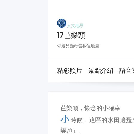
人文地景
17芭樂頭
遇見雞母嶺數位地圖
精彩照片
景點介紹
語音
芭樂頭，懷念的小確幸
小
時候，這區的水田邊矗
樂頭」。