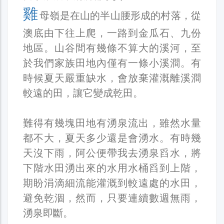
雞
母嶺是在山的半山腰形成的村落，從
澳底由下往上爬，一路到金瓜石、九份
地區。山谷間有幾條不算大的溪河，至
於我們家族田地內僅有一條小溪澗。有
時候夏天嚴重缺水，會放棄灌溉離溪澗
較遠的田，讓它變成乾田。
難得有幾塊田地有湧泉流出，雖然水量
都不大，夏天多少還是會湧水。有時幾
天沒下雨，阿公便帶我去湧泉舀水，將
下階水田湧出來的水用水桶舀到上階，
期盼涓滴細流能灌溉到較遠處的水田，
避免乾涸，然而，只要連續數週無雨，
湧泉即斷。