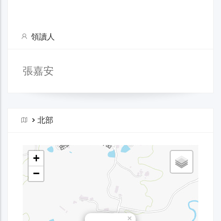
領讀人
張嘉安
>
北部