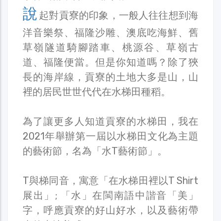
說
起對貢寮的印象，一般人往往想到海
洋音樂祭、福隆沙雕、澳底吃海鮮、舊
草嶺隧道騎腳踏車、桃源谷、草嶺古
道、福隆便當。但是你知道嗎？除了狹
長的海岸線，貢寮的土地大多是山，山
裡的居民世世代代在水梯田種稻。
為了讓更多人知道貢寮的水梯田，我在
2021年舉辦第一屆以水梯田文化為主題
的藝術節，名為「水T藝術節」。
T與梯同音，寓意「在水梯田裡以T Shirt
展出」; 「水」在閩南語中諧音「美」
字，呼應貢寮的好山好水，以及藝術帶