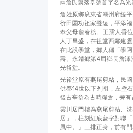
兩詹氏聚落堂號首字名為光
詹姓原鄉廣東省潮州府饒平
衍田園功祖家聲遠，平添福
奉父母詹春榜、王孺人香位
人丁昌盛，在祖堂西鄰建雲
在此設學堂，鄉人稱「學阿
壽、永靖鄉第4屆鄉長詹澤浩
光裕堂。
光裕堂原有燕尾剪粘，民國6
供奉14世以下列祖，左壁
後古亭畚為古時糧倉，旁有
雲川居門樓為燕尾剪粘、洗
居」，柱刻紅底藍字對聯「
風中。」三排正身，前有門