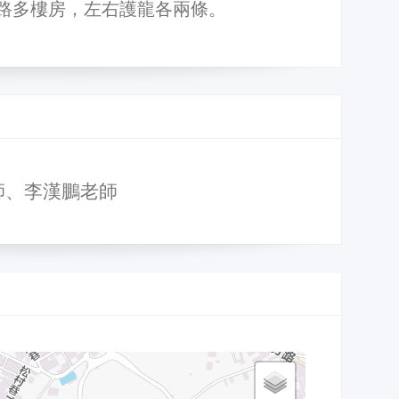
路多樓房，左右護龍各兩條。
師、李漢鵬老師