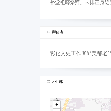
裕堂祖廳祭拜。末排正身近
撰稿者
彰化文史工作者邱美都老
>
中部