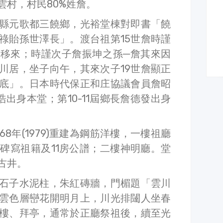
雲村，村民80%姓詹。
縣元歌都三饒鄉，光裕堂棟對即書「饒
祿貽孫世澤長」。渡台祖第15世詹時謹
移來；時謹次子詹振坤之孫─詹其來因
川居，坐子向午，其來次子19世詹顯正
底」。日本時代保正和庄協議會員詹昭
出身本堂；第10-11屆鄉長詹德發出身
8年(1979)重建為鋼筋洋樓，一樓祖廳
石碑寫祖籍及11房公譜；二樓神明廳。堂
古井。
石子水泥柱，朱紅磚牆，門楣題「雲川
雲色層巒花開明月上，川光排闥人坐春
樓、拜亭，通常於正廳祭祖後，續至光