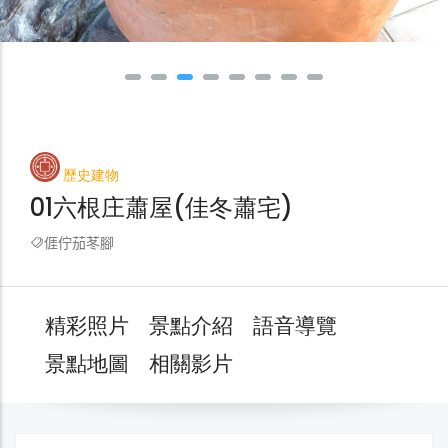
歷史建物
01六根庄蕭屋(佳冬蕭宅)
𠊎佇茄苳腳
精彩照片
景點介紹
語音導覽
景點地圖
相關影片