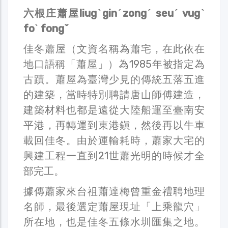
六根庄蕭屋liugˋginˊzongˊ seuˊ vugˋ
foˋ fongˇ
佳冬蕭屋（文資名稱為蕭宅，在此依在
地口語稱「蕭屋」）為1985年被指定為
古蹟。蕭屋為臺灣少見的傳統五落五進
的建築，當時特別聘請唐山師傅建造，
建築材料也都是遠從大陸船運至臺南安
平港，再轉運到東港鎭，然後再以牛車
載回佳冬。由於運輸耗時，蕭家大宅的
興建工程一直到21世蕭光明的時候才全
部完工。
據傳蕭家來台祖蕭達梅曾重金禮聘地理
名師，最後選定蕭屋現址「上乘龍穴」
所在地，也是佳冬五條水圳匯集之地。