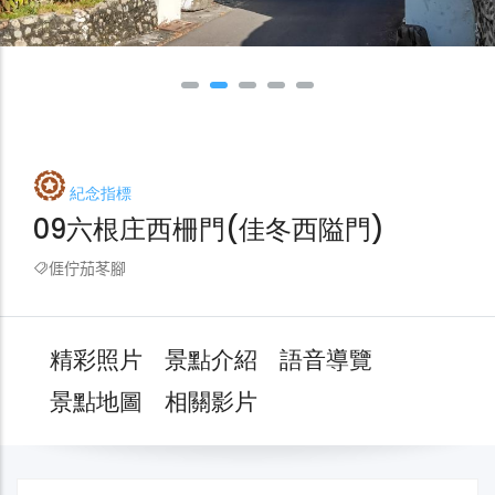
紀念指標
09六根庄西柵門(佳冬西隘門)
𠊎佇茄苳腳
精彩照片
景點介紹
語音導覽
景點地圖
相關影片