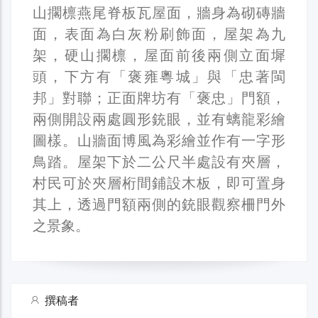
山擱檩燕尾脊板瓦屋面，牆身為砌磚牆
面，表面為白灰粉刷飾面，屋架為九
架，硬山擱檩，屋面前後兩側立面墀
頭，下方有「褒雍粵城」與「忠著閩
邦」對聯；正面牌坊有「褒忠」門額，
兩側開設兩處圓形銃眼，並有螭龍彩繪
圖樣。山牆面博風為彩繪並作有一字形
鳥踏。屋架下於二公尺半處設有夾層，
村民可於夾層桁間鋪設木板，即可置身
其上，透過門額兩側的銃眼觀察柵門外
之景象。
撰稿者