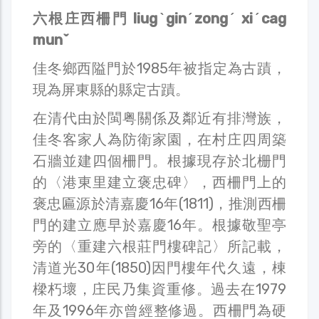
六根庄西柵門 liugˋginˊzongˊ xiˊcag
munˇ
佳冬鄉西隘門於1985年被指定為古蹟，
現為屏東縣的縣定古蹟。
在清代由於閩粤關係及鄰近有排灣族，
佳冬客家人為防衛家園，在村庄四周築
石牆並建四個柵門。根據現存於北栅門
的〈港東里建立褒忠碑〉，西柵門上的
褒忠匾源於清嘉慶16年(1811)，推測西柵
門的建立應早於嘉慶16年。根據敬聖亭
旁的〈重建六根莊門樓碑記〉所記載，
清道光30年(1850)因門樓年代久遠，棟
樑朽壞，庄民乃集資重修。過去在1979
年及1996年亦曾經整修過。西柵門為硬