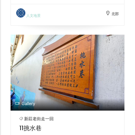
班「小西園」上留存一棟房屋於巷內。「小西
著新莊的傳統糕餅文化。
園掌中劇團」的創始人是許天扶先生，次子許
北部
王自四歲與父親學藝，一生奉獻布袋戲，有
人文地景
「戲狀元」的美稱。清代初期「一府、二鹿、
三新莊」，新莊一躍成為北台灣重要的貿易所
在，也造就了戲曲戲班的蓬勃發展，走進巷
弄，彷彿再次感受昔日熱鬧繁華的常民生活。
Gallery
新莊老街走一回
11挑水巷