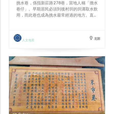
挑水巷，係指新莊路278巷，當地人稱「擔水
巷仔」。早期居民必須到後村圳的圳溝取水飲
用，而此巷也成為挑水最常經過的地方。直到
民國62年隨著新莊發展快速，水田消失，水
圳路續被加蓋成道路。在挑水巷巷底有一個洗
衣板，也意味著昔日利用圳溝的水來清洗衣
北部
服，在往前則可看見用壓艙石、卵石、磚牆砌
人文地景
起來的隘門門柱，隘門是為防禦盜匪襲擊所設
立，當您佇立於此，也進一步感受昔日先民生
活的艱辛。