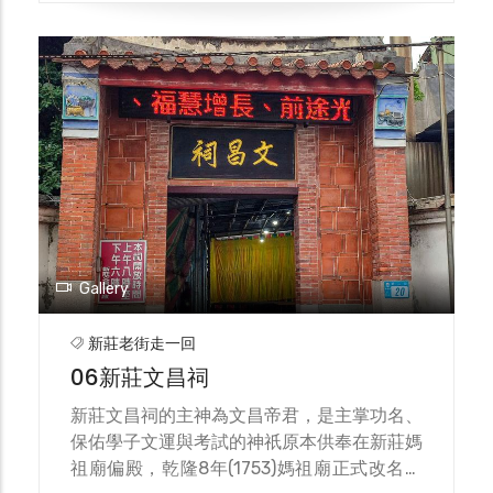
資，並於光緒14年重建，但因為募資有限及
乙未抗日行動，重建的廟宇有別於一般寺廟的
光鮮華麗，保持了原有的樸素原貌，民國25
年(1936)再次重修，更名為「廣福宮」。 廣
福宮正殿供奉三山國王，後殿配祀三山國王夫
人。三山指的是潮州的「獨山、明山與巾
山」，原本是自然神，但一般信徒只求靈驗，
而不會追求其中虛實，因而是「三山國王」為
三「男神」，故在後殿配祀「三山國王夫
人」。 廣福宮主要的特色為客家建築，也是
新莊唯一被列為新北市的國定古蹟，不但讓人
Gallery
們感受昔日潮州人在新莊的足跡，廟中所存的
文物更可發思古之幽情。
新莊老街走一回
06新莊文昌祠
新莊文昌祠的主神為文昌帝君，是主掌功名、
保佑學子文運與考試的神祇原本供奉在新莊媽
祖廟偏殿，乾隆8年(1753)媽祖廟正式改名為