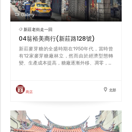
並於前晚進行浸泡，第二天清晨再將糯米磨
碎、脫水搓揉，添加色料、包餡及印紋，蒸熟
Gallery
後，再批發到市場或是沿街叫賣，成為新莊老
街無人不識的傳統美食。 由於是手工現做，
新莊老街走一回
在購買時店員都會貼心的詢問現吃與否，如果
04翁裕美商行(新莊路128號)
想要帶回家與好友分享，建議要將袋口打開，
才能保持糕粿的新鮮與美味。目前店內各式產
新莊麥芽糖的全盛時期在1950年代，當時曾
品分為平日產品與節日產品兩類，最受歡迎的
有12家麥芽糖廠林立，然而由於經濟型態轉
便是各種口味的草仔粿與芋粿巧，民眾有機會
變、生產成本提高，糖廠逐漸外移、凋零，翁
走訪一定要記得品嘗在地的好味道。
裕美商行是目前新莊老街上碩果僅存的麥芽糖
商行，為翁成源先生創立於1901年，迄今已
超過百年，現任經營者為其孫-統領百貨董事
北部
長翁俊治先生。 翁家麥芽糖以古法製作，以
商店
麥芽及糯米(或樹薯)製作而成，產品分為水
飴、朱飴、羅飴三種；麥芽糖中如加入澱粉，
則顏色較淡稱為「水飴」，適合製作糕餅，顏
色較紅的稱為「朱飴」，適用於烤鴨與爆米
花，硬度較夠的稱為「羅飴」，適合製作糖