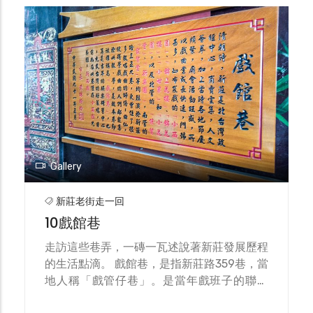
主要以麵粉加上老麵、鹽、糖、屬於全天然的
素材，經過四至五小時的醒麵，再烘烤出單純
的美味。 鹹光餅也有大、中、小三種不同的
尺寸，大的為神將所配戴，是經過神明加持
的，平安的效果也是加倍的，這也成為民眾爭
相索取的祝福，中的則是官將首配戴在胸前，
小的則是分給ㄧ般民眾保平安的。老闆回憶
說，每年農曆五月初一前後是最忙碌的時候，
每天幾乎都要做上千個，雖然辛苦，但每一個
都象徵著平安，是絕對輕慢不得的。 店內的
Gallery
金牌鳳梨酥，是2019年南韓美食家白鐘元大
力推薦台灣美食之一，不同於一般的方形鳳梨
新莊老街走一回
酥，金牌鳳梨酥是扁平的形狀，「有錢打金
10戲館巷
牌，沒錢買旺來」，原來是信眾會打造金牌酬
謝神明，但對於無力負擔的信徒，就會買「金
走訪這些巷弄，一磚一瓦述說著新莊發展歷程
牌鳳梨酥」來酬謝，這種以純手工和傳統模具
的生活點滴。 戲館巷，是指新莊路359巷，當
所製作的鳳梨酥，如今已是碩果僅存的了。
地人稱「戲管仔巷」。是當年戲班子的聯絡
王明朝先生娓娓道來老順香的故事，那份堅持
處，也是表演時的臨時住所，其中百年布袋戲
古味的傳承，手工樸實的好滋味，仍持續守護