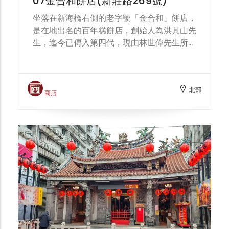
07金合和餅店(新莊路269號)
坐落在新海橋右側的老字號「金合和」餅店，
是在地出名的百年糕餅店，創始人為洪其山先
生，迄今已傳入第四代，現由林世偉先生所經
營。在第二代傳人林火生先生時，為因應時代
的變遷與需求。則又加入西點麵包類，此外也
提供地方祭典的麵粉類祀品，如紅龜、紅圓、
北部
發糕等。 金合和的糕餅類皆以古法製作，最
商店
著名的產品有鹹光餅與泡餅。其中鹹光餅原稱
為「繼光餅」，相傳是明代大將軍戚繼光所發
明，當時為行軍方變，且作戰環境不利炊飯，
所以製作了類似乾糧的食物，並利用中間的孔
洞穿繩掛在胸前，以利兵士充飢。而到了現
代，則成為神明出巡時配戴的平安餅。金合和
餅店的鹹光餅是在地新莊人大推的平價美食，
常常一出爐就搶購一空，甚至許多外地人也慕
名而來，只為一嘗古早的好滋味。 泡餅傳統
內餡為麥芽、豬油，外包以酥皮烘烤而成，層
層薄薄的酥皮，口 感香酥有彈性。早期為富