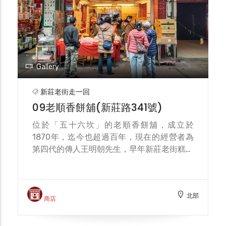
年重要慶典可分為春秋2次祭典。春祭於媽祖
聖誕農曆3月23日舉行；秋祭則在農曆9月9日
媽祖羽化升天的日子舉行。在春秋2次大祭典
中，會盛大舉行傳統的三獻禮儀式。
Gallery
新莊老街走一回
09老順香餅舖(新莊路341號)
位於「五十六坎」的老順香餅舖，成立於
1870年，迄今也超過百年，現在的經營者為
第四代的傳人王明朝先生，早年新莊老街糕餅
店林立，如今已是鳳毛麟角，他說，店內的糕
餅都有一個故事。 店內各式的傳統糕餅種類
繁多，最具特色的莫過是平價美食-鹹光餅與
北部
金牌鳳梨酥。鹹光餅又稱為「平安餅」，早年
商店
信眾多會購買鹹餅去廟裡祈求平安，再將餅分
給鄰居朋友，一起將平安傳遞出去。製作方式