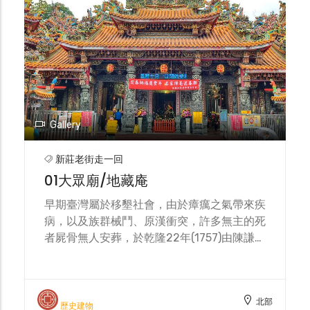
Gallery
新莊老街走一回
01大眾廟/地藏庵
早期臺灣屬於移墾社會，由於瘴癘之氣帶來疾
病，以及族群械鬥、原漢衝突，許多無主的死
者屍骨無人安葬，於乾隆22年(1757)由陳謙興
捐地設義塚，在經過多次的翻修，形成今日大
眾廟(地藏庵)的風貌。 目前地藏庵供奉地藏王
菩薩、大眾爺、董大爺、註生娘娘、鏡主公、
北部
目蓮尊者、土地公、三寶佛及觀世音菩薩等，
歷史建物