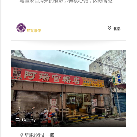
地區來自漳州的製鼓師傅蔡心匏，因勤奮認真
獲得師傅贈送全體製鼓工具，以期能發揚光
大。「响仁和」鼓場的名稱的由來，則是出自
於佛經「佛響仁和，棄散惡塵」，相信本著虔
北部
敬製鼓，鼓聲不息，文化必有傳。北臺灣許多
展覽場館
廟宇都有阿塗師的作品，如三峽清水祖師廟、
龍山寺、臺北行天宮等。 第二代王錫坤是阿
塗師之子，在自小耳濡目染之下，不斷精進製
鼓技法，終於獲得「台灣製鼓王」的榮銜。王
錫坤師傅為了感念父親對於傳統文化的傳承精
神，成立了「响仁和鼓文物館」，館內收藏了
許多古今大小不同種類的名鼓，也有精美漆藝
鼓身作品，也有棉紙撕畫的鼓身畫作。 目前
鼓業已傳承至第三代王凱正師傅，歷經百年的
「响仁和鼓廠」不但成為新莊的重要招牌，也
讓臺灣的傳統技藝走上世界舞台。
Gallery
新莊老街走一回