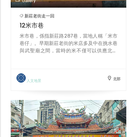
Gallery
新莊老街走一回
12米市巷
米市巷，係指新莊路287巷，當地人稱「米市
巷仔」。早期新莊老街的米店多及中在挑水巷
與武聖廟之間，當時的米不僅可以供應北臺
灣，還可以外銷到大陸，米市街的店家雇請工
人扛著米袋或是將米袋放在梨阿卡(放置米袋
的板車)，穿梭在米市巷搬運貨物，工人累了
北部
就會在巷底的潮江寺樓下休息，所以這兒又被
人文地景
稱為「草厝間仔」。當您信走於此，也可遙想
昔日熱絡與繁盛的美好時光。