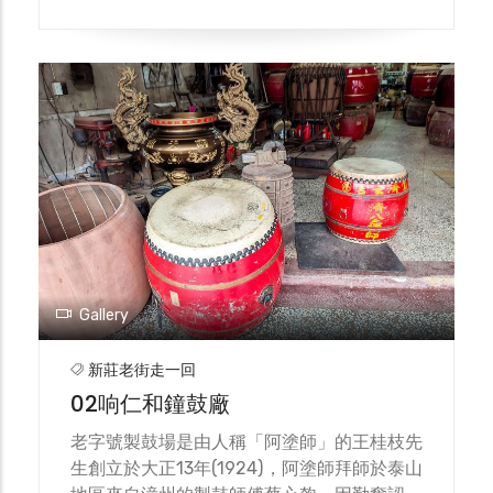
源於清朝時每年農曆五月初一舉行「新莊大拜
拜」祭典，乃是祭祀貧病及死於械鬥的無主孤
魂。前一晚先以熱鬧登場的暗訪遶境活動，出
席的官將首集五營兵將護衛大眾爺出巡，隔日
則跨大範圍遶行，沿途民眾擺攤祭拜，綿延數
公里，熱鬧滾滾。晚上也會以流水席宴請親朋
好友。但由於時代的變遷與都市化，傳統文化
也逐漸式微，目前廟方以幫人解厄消災為主，
也有糾紛時來請求董大爺仲裁，斬雞頭發誓
等。 廟宇牌樓左右的狛犬及兩旁的石燈，從
耆老得知，是從日治時期的神社搬遷至此，雖
然神社已不復存在，但卻巧妙地由廟方保存了
Gallery
下來，此外，廟中尚有超過百年的神轎，金碧
輝煌的外觀也代表信眾對於神明的虔敬。來到
新莊老街走一回
新莊一定不能錯過逾百年歷史的大眾廟。
02响仁和鐘鼓廠
老字號製鼓場是由人稱「阿塗師」的王桂枝先
生創立於大正13年(1924)，阿塗師拜師於泰山