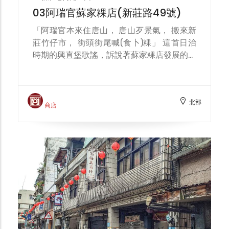
03阿瑞官蘇家粿店(新莊路49號)
「阿瑞官本來住唐山， 唐山歹景氣， 搬來新
莊竹仔市， 街頭街尾喊(食卜)粿」 這首日治
時期的興直堡歌謠，訴說著蘇家粿店發展的點
滴歲月。 阿瑞官舊稱蘇家粿店，創立於1869
年清同治年間，創始人為來自福建同安的蘇
瑞，當時人稱她為「阿瑞嫂」，官即是「嫂
北部
子」的意思。原以運送酒廠酒粕給養豬人家維
商店
持生計，後改行自製傳統的糯米食品「粿」。
早期阿瑞官是以「發粿」起家，但每一代均開
創新產品，如第二代蘇力先生以鹹香Q彈的
「碗粿」著稱，第三代蘇添福先生擅長做一斤
重、拜神明的「紅龜粿」、第四代蘇文明先生
則發展包著油蔥炒金勾蝦、芋角和肉丁的芋粿
巧，第五代經營者蘇宏仁先生除現有的草仔粿
以外，考量現今重視養生觀念，發展出南瓜粿
等創新口味，深受民眾喜愛。 阿瑞官在糕粿
製作上堅持純手工製作，材料係以糯米為主，