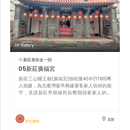
果。在全盛時期曾日產二萬多台斤，如今每日
僅產一萬多台斤，主要提供給食品工廠使用為
主。 老闆也建議多種食用麥芽糖的方式，如
用筷子直接吃、夾餅乾吃、泡牛奶等，口感綿
密而不黏牙，也適合在烹煮肉類、滷味時添
加，色香味俱全，另外傳統古方也記載麥芽糖
有治療咳嗽的功效。 走訪翁裕美商行時，老
Gallery
闆親切地與我們分享麥芽糖的故事，從他的眼
神中感受到家族傳承的使命，以及對於傳統的
新莊老街走一回
那份堅持，正因為如此的信念，才讓我們可以
05新莊廣福宮
追尋古味，遙想當年的美好時光。
新莊三山國王廟(廣福宮)係乾隆45年(1780)粵
人捐建，為北臺灣最早興建署客家人信仰的廟
宇，見證新莊早期移民拓墾階段客家人的參
與。廣福宮的興建，與潮州移民在新莊平原的
開墾密切相關，其中劉氏家族於乾隆26年
(1761)起開鑿了「劉厝圳」，使旱田變成水
北部
田，促進新莊的經濟發展。 光緒8年(1882)廟
歷史建物
毀於大火後，由新竹潮州籍課民陳朝綱發起募