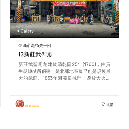
Gallery
新莊老街走一回
13新莊武聖廟
新莊武聖廟創建於清乾隆25年(1760)，由貢
生胡焯猷所倡建，是北部地區最早也是規模最
大的武廟。1853年因漳泉械鬥，毀於大火，
1868年重建完成，廟宇也歷經多次修整，迄
今已超過260年的歷史，為新莊老街的三大廟
宇之一。 武聖廟三川殿門不繪門神，係因關
北部
公英勇神武，無需門神保護，改以108顆門
歷史建物
釘，門釘原本的用途是為了遮掩門板上的釘
頭，現多做為妝飾用。108為九的倍數，九是
最大的吉數，此種設計乃是遵循古制的作法。