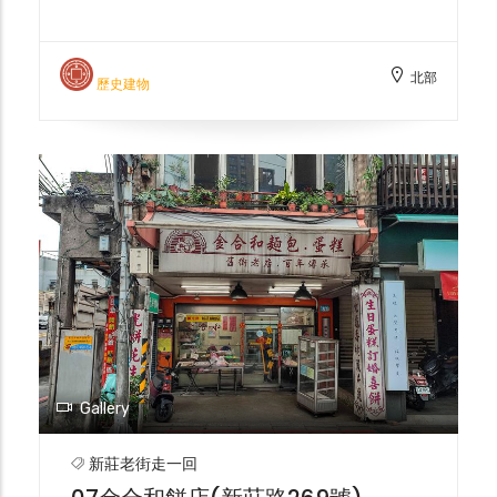
「慈祐宮」，嘉慶18年(1813)於慈祐宮右側興
建文昌廟進行供奉，並於廟旁設置義塾，成為
大臺北地區第一座文昌祠。代表當時新莊已從
北部
移墾社會轉型為貿易樞紐，士紳對於文化教育
歷史建物
與科舉功名頗為重視。光緒元年(1875)再遷到
位於今碧江街現址。 進入日治時期，明治31
年(1898)日人在新莊文昌祠設立「臺北國語傳
習所新莊分教場」，直到明治45年(1911)「興
直公學校」新校舍落成後才遷離。戰後文昌祠
選出管理人，並於民國37年(1948)舉辦祭孔
儀式，希望恢復文昌祠香火，而後民國38年
國民政府來臺後，總統府保管歷史檔案單位也
遷入文昌祠辦公。民國74年，文昌祠經過審
定成為國家三級古蹟，民國80年重啟山門，
恢復昔日祭儀，翌年更擴大舉辦文昌帝君誕辰
祭禮，現金也成為重要的文化資產與信仰中
Gallery
心，許多考生均會特別來參拜。
新莊老街走一回