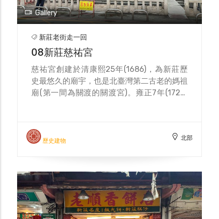
裕人家的茶點食品，故稱「細餅」，乃取其餅
Gallery
細緻、 高價而名之；也有老人小孩將其浸泡
豆漿食用，而稱之為「泡餅」，天冷時搭配一
新莊老街走一回
碗花生湯食用，口感綿密滑順，充滿幸福的感
08新莊慈祐宮
受。 金合和餅店是新莊人共同的回憶，下次
經過店家時，記得嘗嘗這份傳承百年的平安
慈祐宮創建於清康熙25年(1686)，為新莊歷
味！
史最悠久的廟宇，也是北臺灣第二古老的媽祖
廟(第一間為關渡的關渡宮)。雍正7年(1729)
原名為「天后宮」雍正乾隆13年(1748)新莊街
大火，廟宇也受波及，因此發起重修，直到乾
隆18年(1753)才完成，並改稱為「慈祐宮」。
北部
慈祐宮廟埕前的花崗岩，係為300多年前的壓
歷史建物
艙石鋪設而成， 慈祐宮的信仰以媽祖為主
神，並依照媽祖信仰的形式，供奉千里眼與順
風耳。廟內亦供奉恩主公、觀世音、達摩祖
師、韋陀護法與十八羅漢等佛教神祇，亦奉祀
民間土地信仰的土地公和山神，顯示其廟宇媽
祖、佛和地域神信仰交融的風格。 慈祐宮每