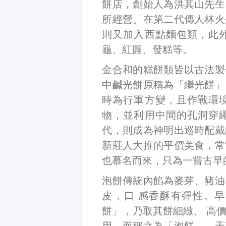
餅店，創始人為洪其山先生
所經營。在第二代傳人林火
則又加入西點麵包類，此
龜、紅圓、發糕等。
金合和的糕餅類皆以古法製
中鹹光餅原稱為「繼光餅」
時為行軍方變，且作戰環
物，並利用中間的孔洞穿
代，則成為神明出巡時配戴
新莊人大推的平價美食，常
也慕名而來，只為一嘗古早
泡餅傳統內餡為麥芽、豬油
皮，口 感香酥有彈性。
餅」，乃取其餅細緻、 高
用，而稱之為「泡餅」，天