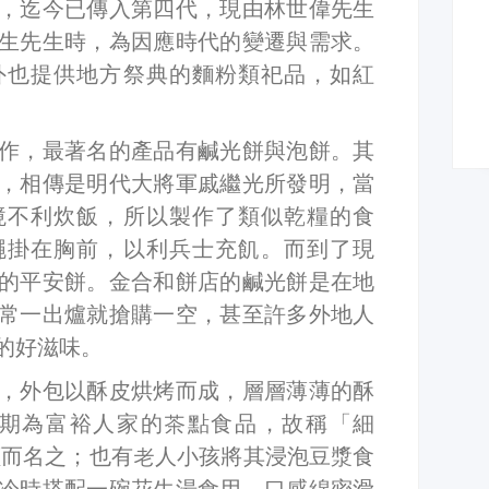
，迄今已傳入第四代，現由林世偉先生
生先生時，為因應時代的變遷與需求。
外也提供地方祭典的麵粉類祀品，如紅
作，最著名的產品有鹹光餅與泡餅。其
，相傳是明代大將軍戚繼光所發明，當
境不利炊飯，所以製作了類似乾糧的食
繩掛在胸前，以利兵士充飢。而到了現
的平安餅。金合和餅店的鹹光餅是在地
常一出爐就搶購一空，甚至許多外地人
的好滋味。
，外包以酥皮烘烤而成，層層薄薄的酥
早期為富裕人家的茶點食品，故稱「細
價而名之；也有老人小孩將其浸泡豆漿食
冷時搭配一碗花生湯食用，口感綿密滑