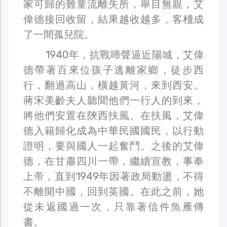
家可歸的難童流離失所，舉目無親，艾
偉德接回收留，結果越收越多，客棧成
了一間孤兒院。
1940年，抗戰啼聲逼近陽城，艾偉
德帶著百來位孩子逃離家鄉，徒步西
行，翻過高山，橫越黃河，來到西安。
蔣宋美齡夫人聽聞他們一行人的到來，
將他們安置在陝西扶風。在扶風，艾偉
德入籍歸化成為中華民國國民，以行動
證明，要與國人一起奮鬥。之後的艾偉
德，在甘肅四川一帶，繼續宣教，事奉
上帝，直到1949年因著政局動盪，不得
不離開中國，回到英國。在此之前，她
從未返國過一次，只靠著信件魚雁傳
書。