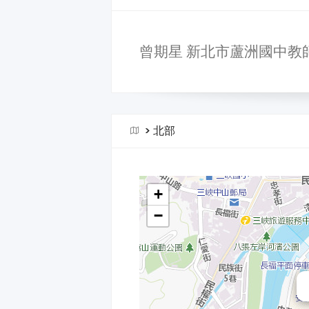
曾期星 新北市蘆洲國中教
>
北部