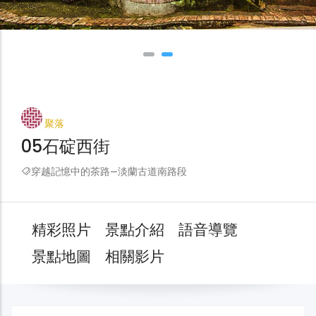
聚落
05石碇西街
穿越記憶中的茶路—淡蘭古道南路段
精彩照片
景點介紹
語音導覽
景點地圖
相關影片