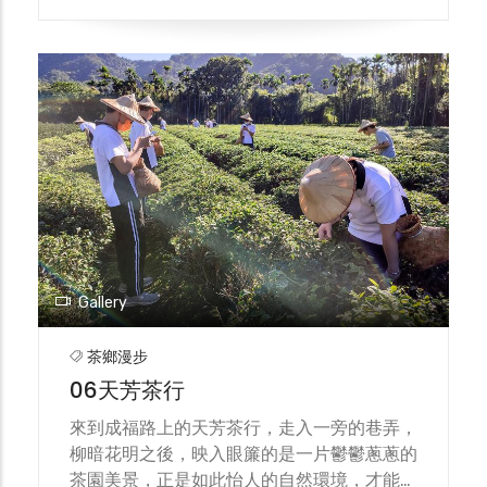
佳績。這也是目前三峽地區唯一獲此殊榮的店
家。 歡迎各位下次經過、路過橫溪，千萬不
要錯過國際級認證的祥興行茗茶！
Gallery
茶鄉漫步
06天芳茶行
來到成福路上的天芳茶行，走入一旁的巷弄，
柳暗花明之後，映入眼簾的是一片鬱鬱蔥蔥的
茶園美景，正是如此怡人的自然環境，才能孕