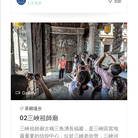
北部
資源，也發展從理解到實作，從教室走向戶外
人文地景
的體驗式學習。先後設立「聚星茶館」、「峽
客染坊」，將在地茶、染兩大產業引入校園，
並結合產業文創及國際教育，帶領學生進行雙
語文創茶包袋的創作，也將在地產業推向國
際。
Gallery
茶鄉漫步
02三峽祖師廟
三峽祖師廟古稱三角湧長福巖，是三峽區當地
最重要的信仰中心，位於三峽老街旁，三峽河