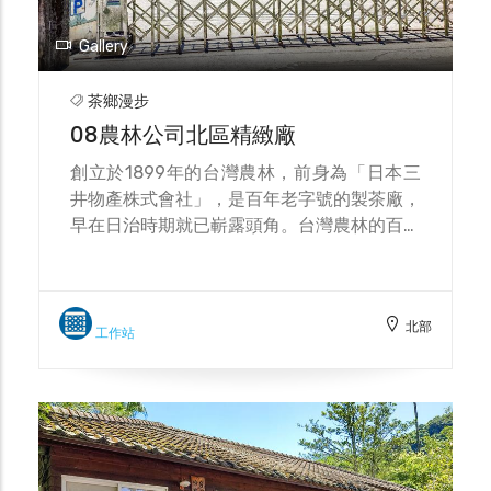
Gallery
茶鄉漫步
08農林公司北區精緻廠
創立於1899年的台灣農林，前身為「日本三
井物產株式會社」，是百年老字號的製茶廠，
早在日治時期就已嶄露頭角。台灣農林的百年
歷史，也如同沉澱時光的故事寶盒，走過台灣
茶業的興衰榮枯，隨著茶香瀰漫，更喚起你我
的世代記憶。 自1899年，茶葉事業拓展開
北部
始，台灣農林就與茶葉就有著密不可分的關
工作站
係。百年來秉持傳統、誠意製茶，在不斷成長
茁壯下，現已成為台灣唯一自擁茶園及茶廠的
知名上市茶葉公司，從茶樹耕種到自銷通路，
一貫作業的品質理念，用心將每道細節做到最
好。 從2003年成立有機茶苗試驗區，成為台
灣第一家有機驗證的阿薩姆茶園後，台灣農林