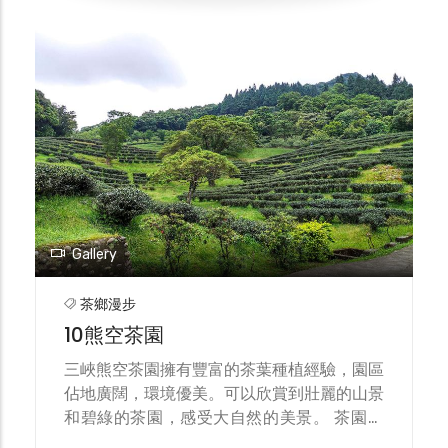
Gallery
茶鄉漫步
10熊空茶園
三峽熊空茶園擁有豐富的茶葉種植經驗，園區
佔地廣闊，環境優美。可以欣賞到壯麗的山景
和碧綠的茶園，感受大自然的美景。 茶園主
要種植綠茶和烏龍茶，茶葉品質優良，口感鮮