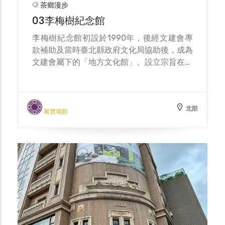
茶鄉漫步
03李梅樹紀念館
李梅樹紀念館初設於1990年，後經文建會專
款補助及當時臺北縣政府文化局協助後，成為
文建會屬下的「地方文化館」。設立宗旨在紀
念李梅樹教授，其生前致力於藝術創作及美術
運動，是臺灣早期的重要藝術家之一。北大高
中與李梅樹紀念館淵源極深，2015年暑假備
北部
課日曾安排全校老師到李梅樹紀念館參訪，之
展覽場館
後學校每年皆有如梅樹月等課程配合，自
2019年起更讓戶外藝術作品走進校園。2021
年11月與李梅樹紀念館正式締結合作備忘錄，
並無償送給學校許多畫作；走廊上、自主學習
的空間牆上懸掛臺灣早期畫家作品，傳承歷史
文化與在地連結，透過新舊之間的調和與撞
擊，讓空間產生引人注目的精彩花火，不僅提
升了學校的美感教育，也讓學生浸淫在藝術的
氛圍中。