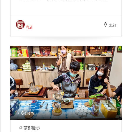
育出鮮爽甘甜的在地好茶。 天芳茶行也與甘
樂文創、各級學校合作，提供採、製茶的體驗
活動，讓民眾與師生透過實際參與感受茶葉採
北部
摘、萎凋、炒菁、揉捻、烘乾等過程，這也轉
商店
化成為你我最難忘的三峽記憶。
Gallery
茶鄉漫步