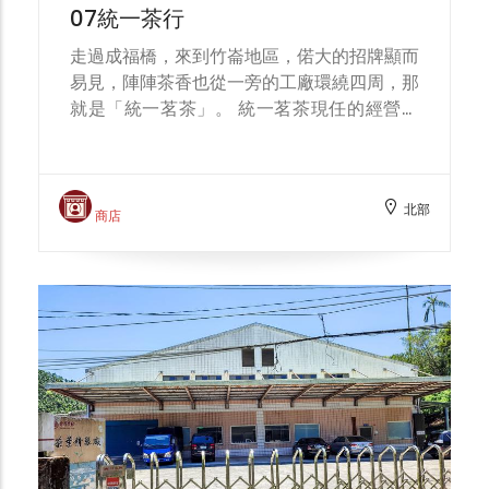
07統一茶行
走過成福橋，來到竹崙地區，偌大的招牌顯而
易見，陣陣茶香也從一旁的工廠環繞四周，那
就是「統一茗茶」。 統一茗茶現任的經營者
為第三代的顏志峰先生，他是以茶主題課程著
稱的大成國小校友與家長會長，對於茶文化的
推廣不遺於力。談到茶業的發展，他提及早期
北部
多以外銷粗製茶為主，產量相當大，但隨著大
商店
環境的改變，外銷轉為內銷，後來在農會積極
推廣一鄉一特色的政策下，三峽開始以碧螺春
為主力的茶品，而後又接連推出蜜香紅茶與白
茶。 顏太太也認真提到傳承的重要，「唯有
讓更多人知道茶的產製，才能將此文化延續下
去」，因此，統一茶行積極與周邊學校合作，
並且接待德國學生體驗台灣茶文化，讓這些遠
道而來的賓客為之驚艷。