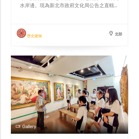
水岸邊。現為新北市政府文化局公告之直轄市
市定古蹟，有「東方藝術殿堂」之稱。 北大
高中校訂課程三峽學，每學期帶領學生認識三
峽祖師廟，並且用生動有趣的闖關遊戲的方
北部
式，建立對在地藝術的基本認識。
歷史建物
Gallery