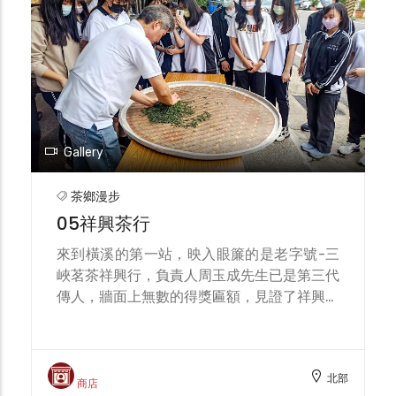
Gallery
茶鄉漫步
05祥興茶行
來到橫溪的第一站，映入眼簾的是老字號-三
峽茗茶祥興行，負責人周玉成先生已是第三代
傳人，牆面上無數的得獎匾額，見證了祥興行
對於茶葉品質的堅持。 周玉成先生慧眼獨
具，率先以三峽的特色茶品參與世界級的比
賽，其中碧螺春茶、蜜香紅茶分別榮獲比利時
北部
國際風味暨品質評鑑(ITQI)二星、三星評鑑的
商店