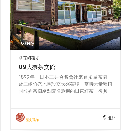
每年就有計畫性的以自然農法，逐一復耕台灣
北、中、南區自擁茶園。
Gallery
茶鄉漫步
09大寮茶文館
1899年，日本三井合名會社來台拓展茶園，
於三峽竹崙地區設立大寮茶場，當時大量種植
阿薩姆茶樹產製聞名遐邇的日東紅茶，後興建
傳統日式木造土牆建築作為日本場長的宿舍也
就是大寮茶文館。後來由台灣農林接手，並重
新整修茶文館，保留日式建築特色，以舊修
北部
舊，讓茶文館再現風華。
歷史建物