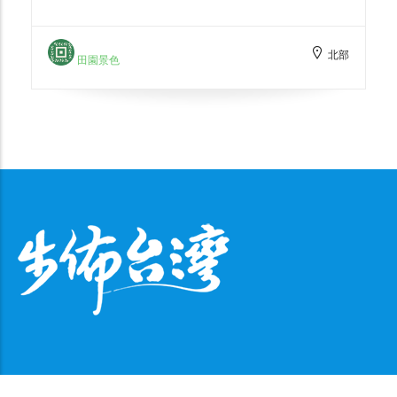
爽。在茶園裡，可以親自體驗採茶的過程，了
解茶葉的種植、採摘和製作過程。除了茶葉種
北部
植，還提供茶葉品質鑑定和茶葉品茶服務。可
田園景色
以品嚐到我們新鮮採摘的茶葉，感受茶香的醇
厚和口感的細膩。茶葉品茶師傅講解茶葉的特
點和品茶的技巧，讓人在品茶的過程中獲得樂
趣和知識。