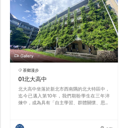
Gallery
茶鄉漫步
01北大高中
北大高中坐落於新北市西南隅的北大特區中，
迄今已邁入第10年，我們期盼學生在三年淬
煉中，成為具有「自主學習、群體關懷、思辨
表達、國際參與」之健全發展的鳶山峽客。
學校積極發展校本特色課程，以「三峽學」作
為課程主軸，結合三峽在地豐富的人文、自然