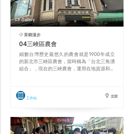
Gallery
茶鄉漫步
04三峽區農會
細數台灣歷史最悠久的農會就是1900年成立
的新北市三峽區農會，當時稱為「台北三角湧
組合」，現在的三峽農會，運用在地資源和鄰
近台北大學及北大高中展開產學合作，匯聚了
青春創意，鼓勵在地青農團結投入，拉近了生
產與消費端的年輕人距離；並開設別具一格的
北部
鮮農直賣所，百年農會開拓出嶄新又迎合時勢
工作站
的新格局。