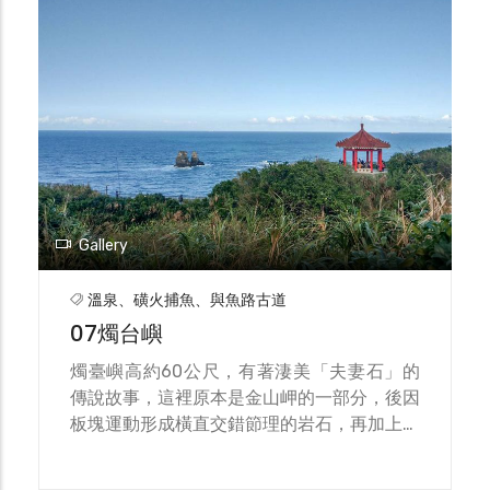
Gallery
溫泉、磺火捕魚、與魚路古道
07燭台嶼
燭臺嶼高約60公尺，有著淒美「夫妻石」的
傳說故事，這裡原本是金山岬的一部分，後因
板塊運動形成橫直交錯節理的岩石，再加上海
水及風不斷地侵蝕結果，使其與岬角分開，小
小的海島經過長時間的海浪侵蝕，下方的海蝕