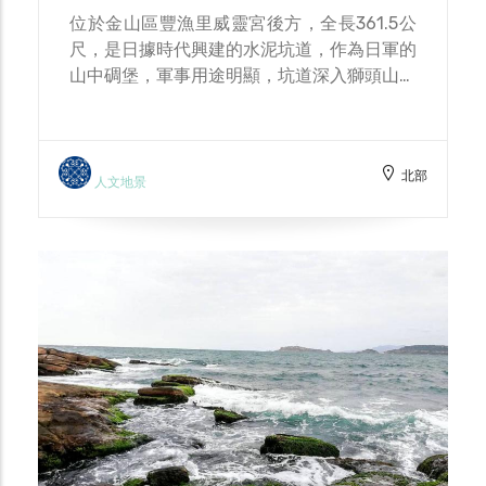
位於金山區豐漁里威靈宮後方，全長361.5公
尺，是日據時代興建的水泥坑道，作為日軍的
山中碉堡，軍事用途明顯，坑道深入獅頭山下
層，地勢險要，左右相連水尾和磺港兩漁港，
一為水尾威靈宮上方山腰，一為磺港野臺廣
場，提供軍隊守護兩港。當時因為戰備所需，
北部
主要是用來堆放彈藥武器。坑道內溫度涼爽，
人文地景
幽暗深具探險趣味，洞內陰暗伸手不見五指，
需自備照明設備，內有叉道，偶有蝙蝠從內衝
出， 走道窄小僅容一人通行，常需牽手互相
扶持，才能順利走完路程，雖然路程只有十分
鐘，但過程十分緊張刺激。