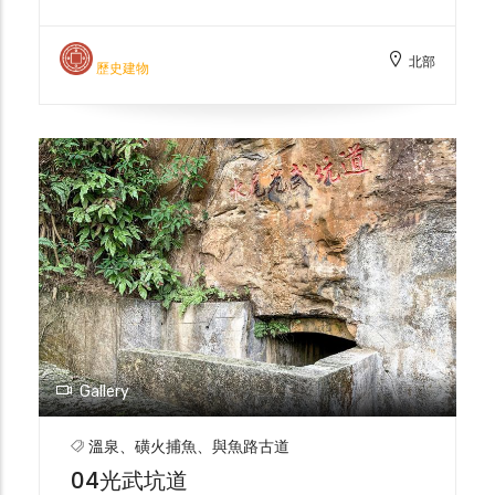
經光緒年間、同治年間，及二戰後幾次擴建、
整修，成為今日之樣貎。現廟內尚存同治癸酉
北部
十二年(西元1873年)的龍柱，浮雕雅緻，其餘
歷史建物
廊、殿、亭、樓，建物雖新，卻失其樸拙。然
而細緻的雕工，不亞於三峽之祖師廟。 慈護
宮是金山地區漢人民俗信仰中心，俗稱「大
廟」。主祀媽祖，但也兼祀孔子、關帝、水仙
尊王、神農大帝及佛祖。呈現民間「儒、釋、
道」三教合一的包容精神。 每年農曆三月二
十三日為迎媽祖之日，熱鬧非凡， 是金山地
區之勝事。
Gallery
溫泉、磺火捕魚、與魚路古道
04光武坑道