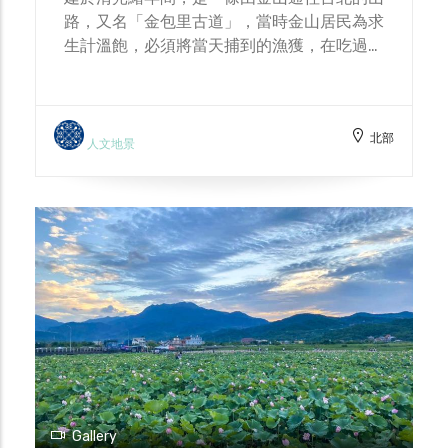
路，又名「金包里古道」，當時金山居民為求
生計溫飽，必須將當天捕到的漁獲，在吃過晚
餐後7、8點自金山出發，由八煙穿越擎天
岡，午夜12點至山豬湖、山仔后一帶，經士
林到達大龍峒販賣，並補足日常用品後，趕路
北部
返回金山，擔魚人多穿著輕便汗衫加短褲，頭
人文地景
戴斗笠，腳著草鞋、叉趾膠鞋甚或打赤腳，手
拿臭油燈、磺仔火或火把，辛苦走完這趙崎嶇
山路，因此被稱為「魚路」。 目前，隨著陽
金公路的開通，古道的重要性已大不如前，但
在近年休閒風氣的提昇下，沿途豐富的自然生
態與人文史蹟，使得「魚路古道」再度成為民
眾假日登山的好地點。
Gallery