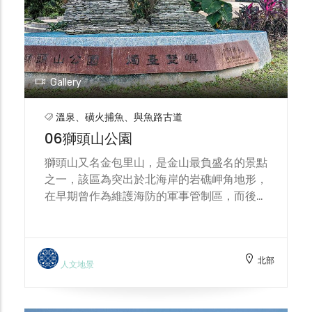
Gallery
溫泉、磺火捕魚、與魚路古道
06獅頭山公園
獅頭山又名金包里山，是金山最負盛名的景點
之一，該區為突出於北海岸的岩礁岬角地形，
在早期曾作為維護海防的軍事管制區，而後撤
軍轉型為兼具風景、生態與軍事遺跡景觀的觀
光勝地，其主要景觀包含了鄰近海面上矗立的
燭台雙嶼、稀有植物金花石蒜的復育區與開鑿
北部
於日本時代的光武坑道與碉堡等。
人文地景