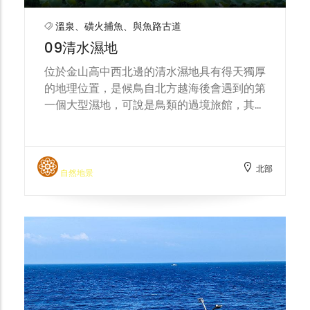
溫泉、磺火捕魚、與魚路古道
09清水濕地
位於金山高中西北邊的清水濕地具有得天獨厚
的地理位置，是候鳥自北方越海後會遇到的第
一個大型濕地，可說是鳥類的過境旅館，其紀
錄過的鳥種超過200種，其中在2007年因迷
途而出現在該區的4隻丹頂鶴更使金山成為賞
鳥界的聖地。金山高中由於地利之便，可直接
北部
從頂樓眺望整個溼地，飽覽濕地豐富的生態景
自然地景
觀。