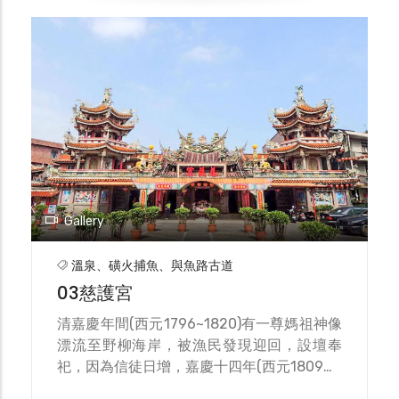
Gallery
溫泉、磺火捕魚、與魚路古道
03慈護宮
清嘉慶年間(西元1796~1820)有一尊媽祖神像
漂流至野柳海岸，被漁民發現迎回，設壇奉
祀，因為信徒日增，嘉慶十四年(西元1809年)
在金包里街現址擴建，命名為天后宮。後來歷