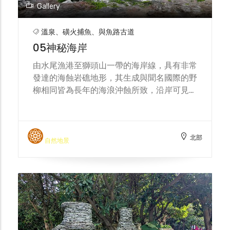
Gallery
溫泉、磺火捕魚、與魚路古道
05神秘海岸
由水尾漁港至獅頭山一帶的海岸線，具有非常
發達的海蝕岩礁地形，其生成與聞名國際的野
柳相同皆為長年的海浪沖蝕所致，沿岸可見的
特殊景觀包含海崖、豆腐岩、蜂巢岩等。由於
早年該區地處偏僻人跡罕至，故稱「神秘海
岸」，現在已可由水尾漁港或獅頭山兩端出發
北部
沿臨海步道探訪獨特的海蝕景觀。
自然地景