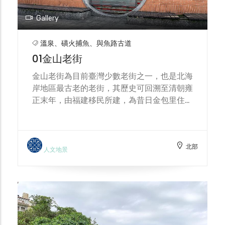
Gallery
溫泉、磺火捕魚、與魚路古道
01金山老街
金山老街為目前臺灣少數老街之一，也是北海
岸地區最古老的老街，其歷史可回溯至清朝雍
正末年，由福建移民所建，為昔日金包里住民
主要的農產、漁獲集散地。街區以慈護宮為起
點，長約一公里，以金聲橋為界，分為頂街與
下街，老街建築為傳統式連棟店鋪住宅，呈現
北部
面窄的長條形街屋，目前老街仍有數間閩式住
人文地景
宅以及部分日治時期洋樓立面建築，並且保留
著「亭仔腳」的建築特色。