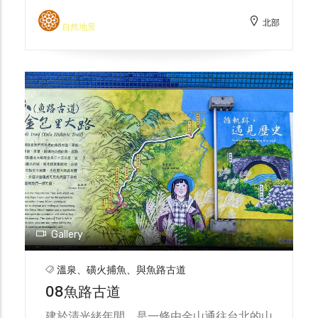
洞逐漸貫穿成海岬，形成類似石門的海拱，後
北部
來海拱頂部崩塌，形成兩座海石柱形的顯礁，
自然地景
石柱岩基相連，水面上分歧為雙嶼，外形像兩
座燭臺，所以被稱為「燭臺雙嶼」。
Gallery
溫泉、磺火捕魚、與魚路古道
08魚路古道
建於清光緒年間，是一條由金山通往台北的山