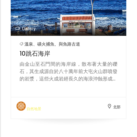
Gallery
溫泉、磺火捕魚、與魚路古道
10跳石海岸
由金山至石門間的海岸線，散布著大量的礫
石，其生成源自於八十萬年前大屯火山群噴發
的岩漿，這些火成岩經長久的海浪沖蝕形成大
小不一的渾圓礫石，為十分獨特的火山海岸景
觀。在淡金公路開通之前，往來在金山與石門
間的居民必須在於退潮後在礫石間跳躍前進，
北部
因而有「跳石海岸」之稱。
自然地景