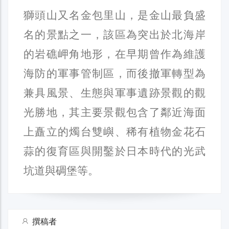
獅頭山又名金包里山，是金山最負盛
名的景點之一，該區為突出於北海岸
的岩礁岬角地形，在早期曾作為維護
海防的軍事管制區，而後撤軍轉型為
兼具風景、生態與軍事遺跡景觀的觀
光勝地，其主要景觀包含了鄰近海面
上矗立的燭台雙嶼、稀有植物金花石
蒜的復育區與開鑿於日本時代的光武
坑道與碉堡等。
撰稿者