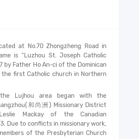
ocated at No.70 Zhongzheng Road in
 name is “Luzhou St. Joseph Catholic
87 by Father Ho An-ci of the Dominican
s the first Catholic church in Northern
n the Lujhou area began with the
shangzhou(和尚洲) Missionary District
eslie Mackay of the Canadian
. Due to conflicts in missionary work,
 members of the Presbyterian Church