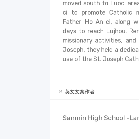
moved south to Luoci area
ci to promote Catholic m
Father Ho An-ci, along wi
days to reach Lujhou. Re
missionary activities, an
Joseph, they held a dedic
use of the St. Joseph Cath
英文文案作者
Sanmin High School -La