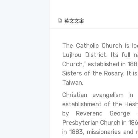
英文文案
The Catholic Church is l
Lujhou District. Its full
Church,” established in 18
Sisters of the Rosary. It i
Taiwan.
Christian evangelism i
establishment of the He
by Reverend George L
Presbyterian Church in 1863
in 1883, missionaries and