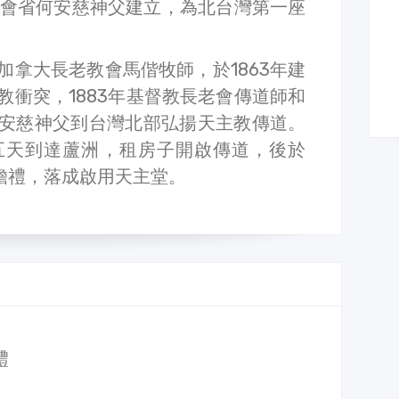
玫瑰會省何安慈神父建立，為北台灣第一座
加拿大長老教會馬偕牧師，於1863年建
教衝突，1883年基督教長老會傳道師和
安慈神父到台灣北部弘揚天主教傳道。
五天到達蘆洲，租房子開啟傳道，後於
瑟瞻禮，落成啟用天主堂。
體