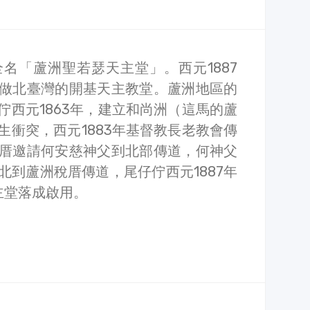
名「蘆洲聖若瑟天主堂」。西元1887
做北臺灣的開基天主教堂。蘆洲地區的
佇西元1863年，建立和尚洲（這馬的蘆
生衝突，西元1883年基督教長老教會傳
厝邀請何安慈神父到北部傳道，何神父
北到蘆洲稅厝傳道，尾仔佇西元1887年
主堂落成啟用。