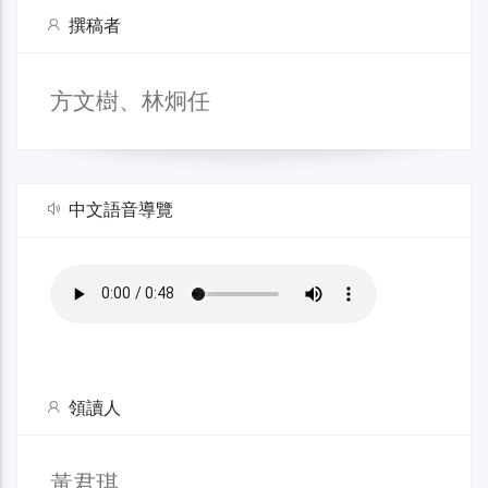
撰稿者
方文樹、林炯任
中文語音導覽
領讀人
黃君琪