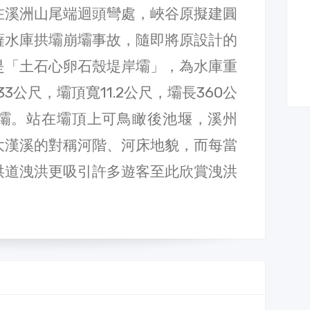
在溪洲山尾端迴頭彎處，峽谷原擬建圓
薩水庫拱壩崩壩事故，隨即將原設計的
是「土石心卵石殼堤岸壩」，為水庫重
3公尺，壩頂寬11.2公尺，壩長360公
壩。站在壩頂上可鳥瞰後池堰，溪州
大漢溪的對稱河階、河床地貌，而每當
洪道洩洪更吸引許多遊客至此欣賞洩洪