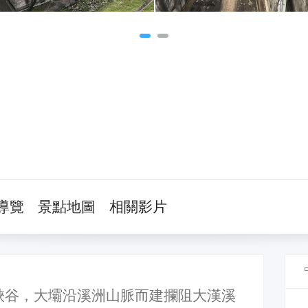
導覽
景點地圖
相關影片
峽谷，大壩沿溪洲山脈而建攔阻大漢溪