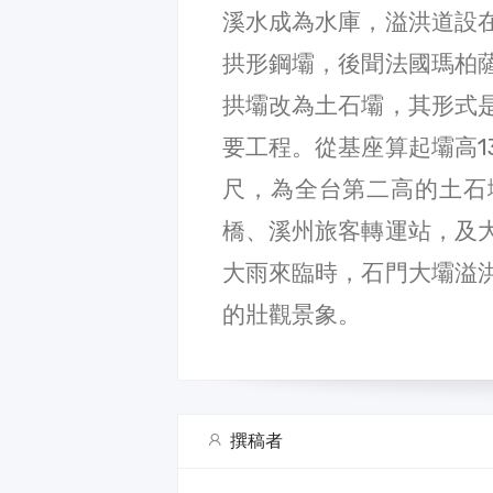
溪水成為水庫，溢洪道設
拱形鋼壩，後聞法國瑪柏
拱壩改為土石壩，其形式
要工程。從基座算起壩高13
尺，為全台第二高的土石
橋、溪州旅客轉運站，及
大雨來臨時，石門大壩溢
的壯觀景象。
撰稿者