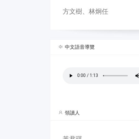
方文樹、林炯任
中文語音導覽
領讀人
黃君琪