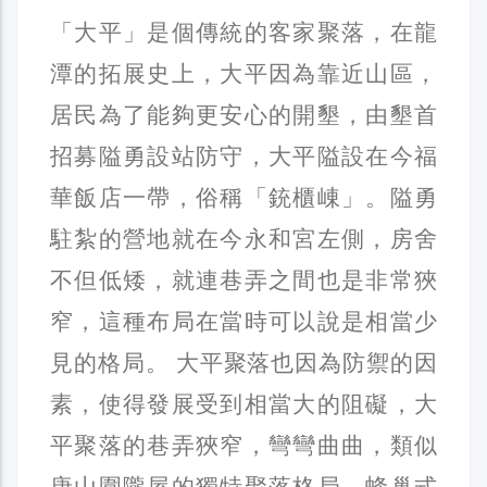
「大平」是個傳統的客家聚落，在龍
潭的拓展史上，大平因為靠近山區，
居民為了能夠更安心的開墾，由墾首
招募隘勇設站防守，大平隘設在今福
華飯店一帶，俗稱「銃櫃崠」。隘勇
駐紮的營地就在今永和宮左側，房舍
不但低矮，就連巷弄之間也是非常狹
窄，這種布局在當時可以說是相當少
見的格局。 大平聚落也因為防禦的因
素，使得發展受到相當大的阻礙，大
平聚落的巷弄狹窄，彎彎曲曲，類似
唐山圍隴屋的獨特聚落格局，蜂巢式