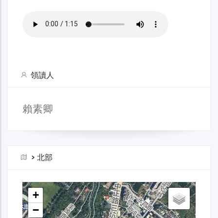
領讀人
賴素卿
>
北部