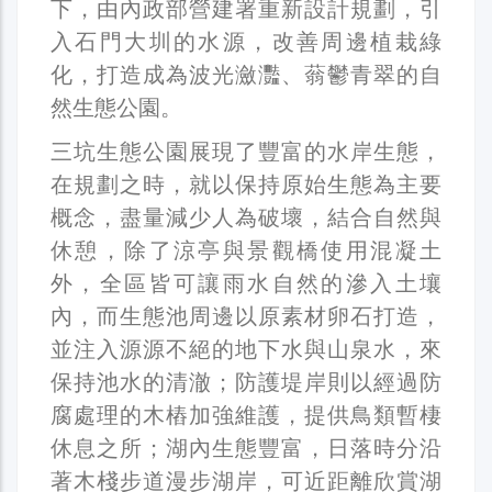
下，由內政部營建署重新設計規劃，引
入石門大圳的水源，改善周邊植栽綠
化，打造成為波光瀲灩、蓊鬱青翠的自
然生態公園。
三坑生態公園展現了豐富的水岸生態，
在規劃之時，就以保持原始生態為主要
概念，盡量減少人為破壞，結合自然與
休憩，除了涼亭與景觀橋使用混凝土
外，全區皆可讓雨水自然的滲入土壤
內，而生態池周邊以原素材卵石打造，
並注入源源不絕的地下水與山泉水，來
保持池水的清澈；防護堤岸則以經過防
腐處理的木樁加強維護，提供鳥類暫棲
休息之所；湖內生態豐富，日落時分沿
著木棧步道漫步湖岸，可近距離欣賞湖