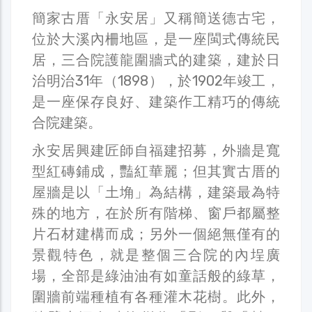
簡家古厝「永安居」又稱簡送德古宅，
位於大溪內柵地區，是一座閩式傳統民
居，三合院護龍圍牆式的建築，建於日
治明治31年（1898），於1902年竣工，
是一座保存良好、建築作工精巧的傳統
合院建築。
永安居興建匠師自福建招募，外牆是寬
型紅磚鋪成，豔紅華麗；但其實古厝的
屋牆是以「土埆」為結構，建築最為特
殊的地方，在於所有階梯、窗戶都屬整
片石材建構而成；另外一個絕無僅有的
景觀特色，就是整個三合院的內埕廣
場，全部是綠油油有如童話般的綠草，
圍牆前端種植有各種灌木花樹。此外，