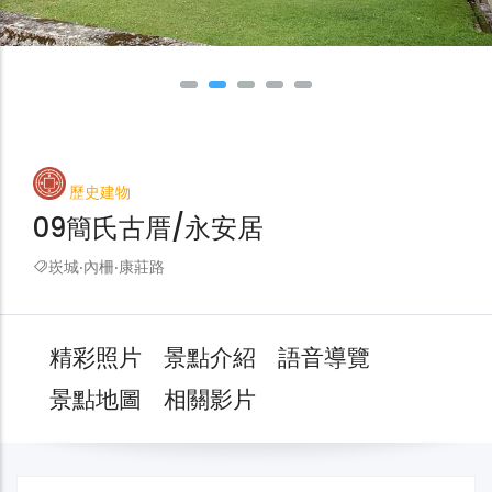
歷史建物
09簡氏古厝/永安居
崁城‧內柵‧康莊路
精彩照片
景點介紹
語音導覽
景點地圖
相關影片