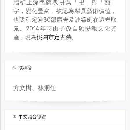
牆壁上深色磚塊拼為「卍」與「囍」
字，變化豐富，被認為深具藝術價值，
也吸引超過30部廣告及連續劇在這裡取
景。2014年時由子孫自願提報文化資
產，現為
桃園市定古蹟
。
撰稿者
方文樹、林炯任
中文語音導覽