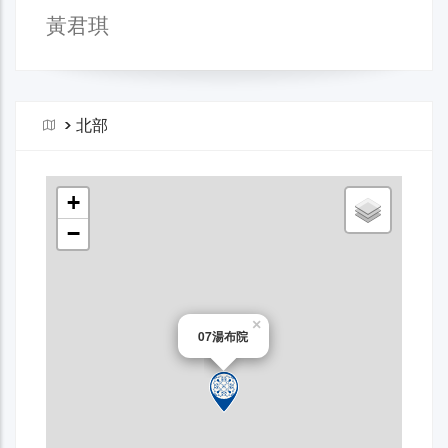
黃君琪
>
北部