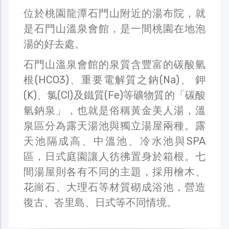
位於桃園龍潭石門山附近的湯布院，就
是石門山溫泉會館，是一間桃園在地泡
湯的好去處。
石門山溫泉會館的泉質含豐富的碳酸氫
根(HCO3)、重要電解質之鈉(Na)、 鉀
(K)、氯(Cl)及鐵質(Fe)等礦物質的「碳酸
氫鈉泉」，也就是俗稱黃金美人湯，溫
泉區分為露天湯池與獨立湯屋兩種。露
天池隔成高、中溫池、冷水池與SPA
區，日式庭園讓人彷彿置身於箱根。七
間湯屋則各有不同的主題，採用檜木、
花崗石、大理石等材質砌成浴池，營造
復古、峇里島、日式等不同情境。