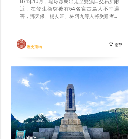
871年10月，琉球漂民出走至雙溪口交易所附
近，在發生衝突後有54名宮古島人不幸遇
害，鄧天保、楊友旺、林阿九等人將受難者遺
骸就地埋葬於雙溪口。1874年，在清日商議
簽定「北京專約」時，日本代表大久保利通提
出要為遇害的琉球漂民立碑。西鄉從道於牡丹
南部
社事件後撤軍時，將遺骸設墓合葬至統埔（今
歷史建物
屏東縣車城鄉統埔村），並囑咐楊友旺等人，
以每年20圓的代價代為管理祭祀。 墓地四周
有石牆環繞，墓碑以花崗石製成，刻有「大日
本琉球藩民五十四名墓」，背後有西鄉從道之
撰文，墳墓前方有高1尺寬9寸的紅瓦嵌入，
銘刻有「經理人林阿九之子林椪獅承祀、埋葬
人楊友旺林阿九張眉婆統帶統 眾人等」文
字。2010年，屏東縣政府依據文化資產保存
法公告登錄為歷史建築，為牡丹社事件重要歷
史遺跡。
Gallery