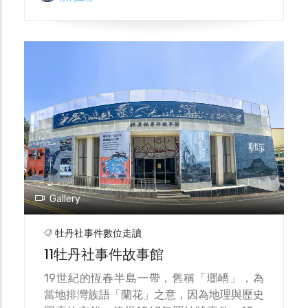
尺，為土石壩結構，蓄水量約3,000萬立方公
尺，年供水量約為3710萬噸，供應東港以南
至恆春半島地區用水。 牡丹水庫壩體所在
地，排灣語稱為「tataqan」，意指休息的地
方，為牡丹溪與女乃溪兩溪匯流之處，故另有
一說此處為雙溪口舊址所在。
Gallery
牡丹社事件數位走讀
11牡丹社事件故事館
19世紀的恆春半島一帶，舊稱「瑯嶠」，為
當地排灣族語「蘭花」之意，因為地理與歷史