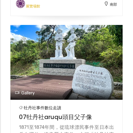
南部
社，放火焚燒屋舍，原住民遁入山林間展開游
展覽場館
擊戰，日軍士兵因水土不服開始病倒，遂與原
住民商談停戰，結束雙方的爭戰，這就是改變
台灣命運關鍵的歷史－「牡丹社事件」。 牡
丹鄉公所為了紀念台灣近代史上重要的牡丹社
事件，於當年交戰的石門古戰場地區，設立
「牡丹社事件紀念公園」，園區面積約12公
頃，內有歷史故事牆、牡丹社頭目aruqu父子
像、愛與和平紀念碑、文化廣場、步道及停車
場等設施，其中歷史故事牆將牡丹社事件完整
描述，讓人彷彿走入時光隧道，感受當年情
境，可以更加了解牡丹社事件的這段歷史。
Gallery
牡丹社事件數位走讀
07牡丹社aruqu頭目父子像
1871至1874年間，從琉球漂民事件至日本出