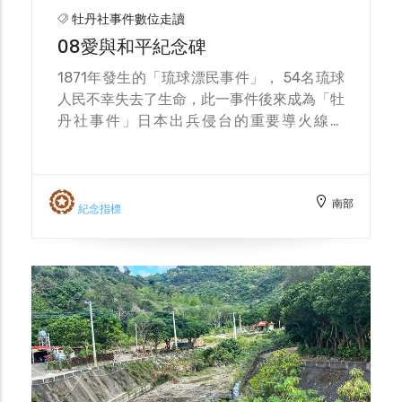
牡丹社事件數位走讀
08愛與和平紀念碑
1871年發生的「琉球漂民事件」， 54名琉球
人民不幸失去了生命，此一事件後來成為「牡
丹社事件」日本出兵侵台的重要導火線。
2005年，牡丹鄉族人遠赴琉球，進行「愛與
和平世紀大和解」交流活動，向琉球遺族表達
善意，希望用愛化解過去的傷痛，期盼能從歷
南部
史中學習，共同立下「愛與和平」的碑石，象
紀念指標
徵彼此愛與和平永存。 「愛與和平紀念碑」
由原住民吾由設計，藝術家林壽山雕刻製作，
以原住民及琉球人共飲連杯酒的石像為主題，
並刻有「愛與和平」字樣，紀念碑分別設置於
台灣牡丹鄉「牡丹社事件紀念公園」及琉球宮
古島「下地中學校」，傳達「愛與和平」的普
世價值。