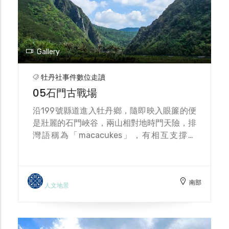
11月，牡丹鄉公所執行文化部再造歷史現場計
畫，依據文化資產審議委員之決議，重新修復
還原碑文為「西鄉都督遺績記念碑」，以尊重
文化資產保存的意義及精神。
Gallery
牡丹社事件數位走讀
05石門古戰場
沿199號縣道進入牡丹鄉，隨即映入眼簾的便
是壯麗的石門峽谷，兩山相對地時門天險，排
灣語稱為「macacukes」，有相互支撐之
意，另外引申出抵禦外侮之意涵。這裡就是牡
丹社及高士佛社原住民對抗日軍入侵的古戰
場，寫下台灣近代史上的著名的牡丹社事件。
南部
石門古戰場，山勢巍峨，地形險要，由北側的
人文地景
石門山及南側的五重溪山夾峙而成的斷厓絕
壁，狀似門戶，故稱為石門。1874年5月22
日，日軍由先遣軍向石門進軍，駐守於山谷兩