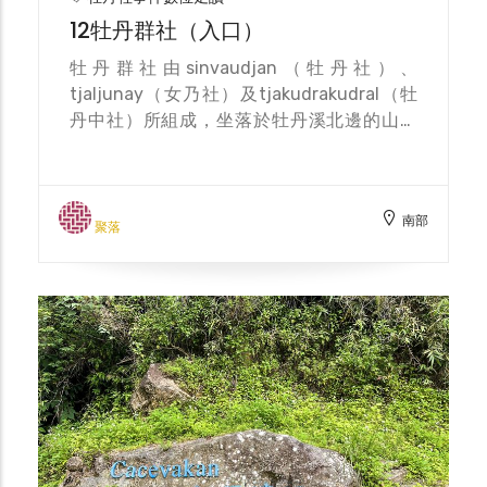
12牡丹群社（入口）
牡丹群社由sinvaudjan（牡丹社）、
tjaljunay（女乃社）及tjakudrakudral（牡
丹中社）所組成，坐落於牡丹溪北邊的山林
間，聚落屬於散村型態，屬排灣族
paliljaliljaw群之部落，在19世紀末當時，是
琅嶠十八社最具有影響力的代表性部落。 在
南部
1874年的「牡丹社事件」中，牡丹群社在面
聚落
對日軍出兵時，以堅定的決心捍衛家園，與高
士佛社原住民共同抵抗入侵的日本軍隊，承受
了部落被焚燬的慘痛代價，在物質缺乏的當
時，遷回tjukulavaw舊社居住，開始部落重
建的辛苦過程，還又得面對失去頭目的部落權
力更迭問題，可見牡丹社事件對於族人造成的
影響。 牡丹群社族人現今多居住於牡丹村，
沿著牡丹溪畔的建立聚落。佳德谷及鐵線橋為
通往舊時牡丹群社的入口。直至今日，牡丹村
民多數依舊維持著排灣族傳統祖靈信仰，為守