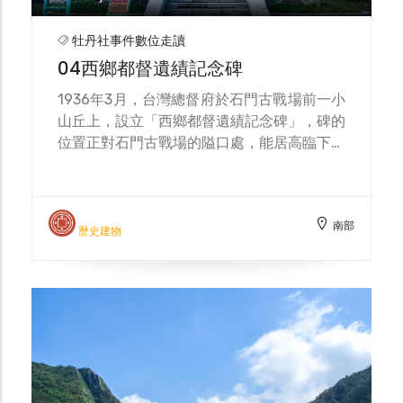
牡丹社事件數位走讀
04西鄉都督遺績記念碑
1936年3月，台灣總督府於石門古戰場前一小
山丘上，設立「西鄉都督遺績記念碑」，碑的
位置正對石門古戰場的隘口處，能居高臨下一
窺牡丹社事件當時，雙方戰鬥激烈之處的石門
天險。 該碑由當時台灣總督中川建藏題字，
總務長觀平塚廣義撰寫碑文內容。1953年10
南部
月，時任屏東縣長張山鐘將原有「西鄉都督遺
歷史建物
績紀念碑」碑文移除，改以花崗石題字「澄清
海宇還我河山」覆於碑體上，背面由平塚廣義
撰寫之碑文也遭刮除。2010年，屏東縣政府
依據文化資產保存法，將「西鄉都督遺績記念
碑」及一旁的「征蕃役戰死病歿者忠魂碑」公
告登錄為歷史建築，為牡丹社事件重要歷史遺
跡。 2016年11月，屏東縣政府為修復此碑，
將「澄清海宇還我河山」碑文拆除；2020年