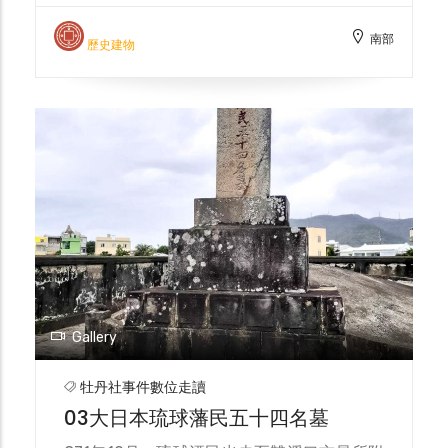
立，由當時的恆春支廳長、大平頂區長、社寮
南部
庄保正及保甲民等，於龜山山麓重新建碑題
歷史建物
字。1937年，在原碑之下再增加底座。 1945
年後，因缺乏管理隱沒於荒煙蔓草中，碑文亦
遭毀損而無法辨識。1996年，海洋生物博物
館興建時，墾丁國家公園管理處將周圍加以整
理，並設置解說牌說明。2010年，屏東縣政
府依據文化資產保存法公告登錄為歷史建築，
為牡丹社事件重要歷史遺跡。
Gallery
牡丹社事件數位走讀
03大日本琉球藩民五十四名墓