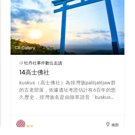
址，懷抱著敬畏與感恩的心，共同體會原住民
的祖先們，在這片土地上胼手胝足，努力孕育
出與自然和諧相處的生命智慧。
Gallery
牡丹社事件數位走讀
14高士佛社
kuskus（高士佛社）為排灣族paliljaliljaw群
的古老部落，依據遺址考證估計有6百年的悠
久歷史，排灣族名是由除草諧音「kuskus」
命名，表示每日勤奮除草耕作之意，是族群凝
聚力相當強大的強悍部落。 1871年琉球漂民
事件中，宮古島人於八瑤灣上岸後，即是進入
南部
高士佛社領域，當時高士佛族人還提供地瓜供
聚落
宮古島人食用，而後宮古島人不知何故逕自離