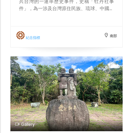
兵台灣的一連串歷史事件，史稱「牡丹社事
件」，為一涉及台灣原住民族、琉球、中國及
日本多方面的國際事件。 1874年，日本以琉
球漂民遭害為藉口，派遣軍士三千餘人進軍南
台灣琅嶠地區；同年5月22日，牡丹群社
南部
（sinvaudjan、tjaljunay及
紀念指標
tjakudrakudral）及高士佛社（kuskus）族
人，倚石門天險抵禦日軍的攻勢，雙方發生激
烈的戰鬥，戰役中牡丹社kavulungan頭目家
aruqu父子等多名原住民戰士奮戰而亡，成功
阻止日軍的進攻，史稱「石門之役」。 「牡
丹社aruqu頭目父子像」由牡丹村原住民華恆
明、華伊達父女繪圖設計，以花崗石雕刻製作
而成，設置於牡丹鄉「牡丹社事件紀念公
園」，以紀念本地排灣族人勇敢捍衛家園的堅
定決心與誓死抵禦外侮的不朽精神。
Gallery