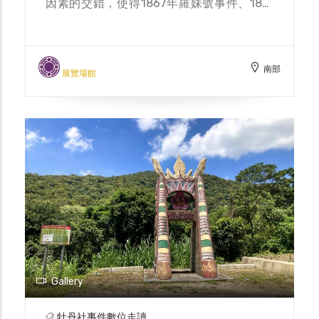
因素的交錯，使得1867年羅妹號事件、1871
年琉球漂民事件及1874年牡丹社事件，一連
串的對國際產生重大影響的事件，都發生在恆
春半島這個三面環海的南方土地上，不只讓台
南部
灣躍上了國際舞台，也為台灣近代史的紛擾揭
展覽場館
開了序幕。 牡丹鄉公所為了紀念台灣近代史
上重要的牡丹社事件，透過「牡丹社事件再造
歷史現場計畫」，打造「牡丹社事件故事
館」，採用最先進的擴增實境科技，以虛擬實
境導覽，帶領參觀民眾深入其境，重返當年的
歷史現場，有如置身歷史事件中。故事館內有
精美的圖示解說，精闢講述從羅妹號事件到牡
丹社事件的歷史故事，還有定時播映的環形劇
場，帶領您進入恆春半島當地排灣族的住民生
活，身歷其境感受19世紀台灣歷史與國際社
會交會的關鍵時刻。
Gallery
牡丹社事件數位走讀