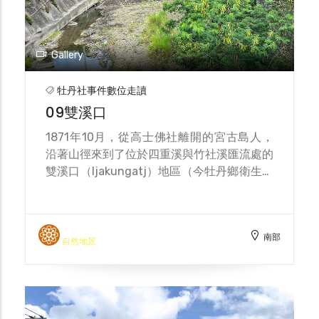
Gallery
牡丹社事件數位走讀
09雙溪口
1871年10月，從高士佛社離開的宮古島人，
沿著山徑來到了位於四重溪與竹社溪匯流處的
雙溪口（ljakungatj）地區（今牡丹鄉衛生所
對面河岸），這裡有保力庄人鄧天保所開設的
物產交易所。 隨後而來的高士佛社人也來到
了雙溪口，並質問對方為何無故離開部落，在
南部
發生衝突後有54名宮古島人不幸遇害，鄧天
自然地景
保、楊友旺、林阿九等人將受難者遺骸就地埋
葬於雙溪口。 另12名宮古島人，在經過楊友
旺等人與牡丹社人協商後，以錢幣與物資交換
補償，留於保力庄楊友旺家，直到12月離開