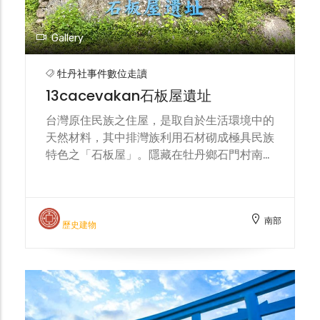
護原住民族文化而努力。
Gallery
牡丹社事件數位走讀
13cacevakan石板屋遺址
台灣原住民族之住屋，是取自於生活環境中的
天然材料，其中排灣族利用石材砌成極具民族
特色之「石板屋」。隱藏在牡丹鄉石門村南邊
山林間的cacevakan遺址，石板屋羅列分布
在舊部落的土地上，大石板上以手工具敲打出
的刻痕，訴說著先人的生活軌跡 cacevakan
南部
意為「切割石板之處」，係屬排灣族
歷史建物
paliljaliljaw群之舊部落，聚落位於竹社溪畔
山腰的平緩坡地上。遺址內的石板屋，計有頭
目家屋1座，其面積約為100平方公尺，屋前
有石板鋪設之平台；一般家屋約有22座，每
座佔地面積約50平方公尺。 從步道走進遺