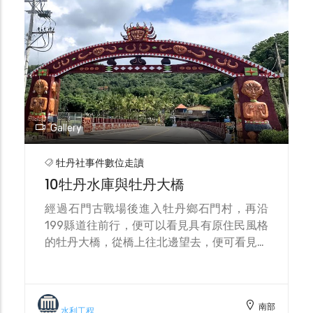
到達鳳山，由鳳山官府的護送，轉至府城（今
台南市），再由臺灣府官船送達福州琉球館乘
船歸國，至翌年6月終於回到琉球那霸。
Gallery
牡丹社事件數位走讀
10牡丹水庫與牡丹大橋
經過石門古戰場後進入牡丹鄉石門村，再沿
199縣道往前行，便可以看見具有原住民風格
的牡丹大橋，從橋上往北邊望去，便可看見氣
勢雄偉的牡丹水庫洩洪道閘門。 牡丹水庫位
於牡丹鄉石門村，於1995年底興建完成，係
集取四重溪上游支流牡丹溪及女乃溪流域的水
南部
量而成，水庫大壩壩高65公尺，壩長445.6公
水利工程