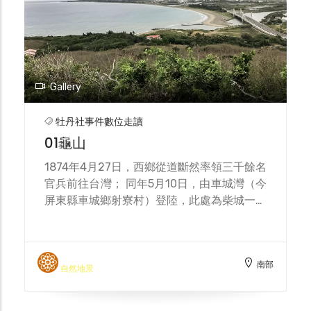
Gallery
牡丹社事件數位走讀
01龜山
1874年4月27日，西鄉從道斷然率領三千餘名
官兵前往台灣； 同年5月10日，由車城灣（今
屏東縣車城鄉射寮村）登陸，此處為柴城一帶
物資、人員進出的重要港口。 日軍最初駐紮
於四重溪及保力溪出海口之間的沙灘，後因大
雨營地淹水，而南遷至龜山南端的高地，做為
南部
軍隊大本營。 龜山位於車城灣內的西南角的
自然地景
小丘，是形勢險要的制高點，海拔高度約72
公尺，由隆起珊瑚礁岩組成，其頂部平坦，外