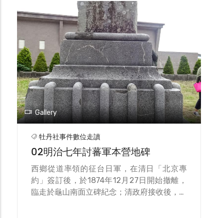
形似龜背，故名龜山。登上龜山展望良好，北
從楓港、南迄恆春的半島地形風光一覽無遺，
過去也是一處重要的軍事據點。
Gallery
牡丹社事件數位走讀
02明治七年討蕃軍本營地碑
西鄉從道率領的征台日軍，在清日「北京專
約」簽訂後，於1874年12月27日開始撤離，
臨走於龜山南面立碑紀念；清政府接收後，將
日軍相關石碑等物悉數拆除。 目前的「明治
七年討蕃軍本營地」碑，於1916年10月建