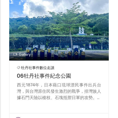
側的原住民戰士強烈抵抗，雙方於此僵持許
久。在此戰役中，雙方激烈戰鬥，牡丹社頭目
aruqu父子及多位原住民勇士奮戰而亡，史稱
「石門之役」。 牡丹鄉公所為紀念當年族人
抵禦外侮的英勇精神，將每年5月22日定為牡
丹社事件紀念日，並舉辦紀念活動，期望後人
不忘先人壯烈歷史，捍衛家園的堅定決心。
Gallery
牡丹社事件數位走讀
06牡丹社事件紀念公園
西元1874年，日本藉口琉球漂民事件出兵台
灣，與台灣原住民發生激烈的戰爭，排灣族人
據石門天險以槍枝、石塊抵禦日軍的攻勢。牡
丹社頭目aruqu父子等多名原住民戰士在「石
門之役」中奮戰而亡。數日後，日軍開始另一
波強大的攻擊，兵分三路進攻牡丹社及高士佛