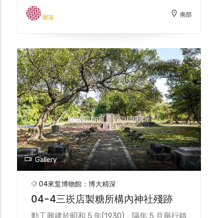
出居住生活的歷史脈絡。傳統民宅的屋脊有多
南部
種形式，一般常見為前後兩坡在脊頭處收為圓
聚落
形，而在三崁店聚落內的傳統民宅脊頭則流露
了另一種型態，可認為其曾經是居民蔚為風潮
的建築風格。此外，紅磚牆的磚仔尺寸、疊砌
方法能提供辨識聚落空間的時代分期。
Gallery
04來踅博物館：博大精深
04-4三崁店製糖所構內神社殘跡
動工興建於昭和 5 年(1930)，隔年 5 月舉行鎮