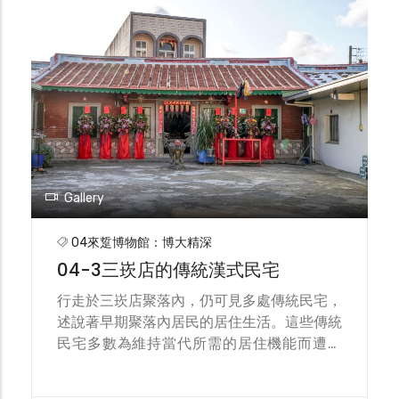
Gallery
04來踅博物館：博大精深
04-3三崁店的傳統漢式民宅
行走於三崁店聚落內，仍可見多處傳統民宅，
述說著早期聚落內居民的居住生活。這些傳統
民宅多數為維持當代所需的居住機能而遭到
增、改建，無論鋼筋混凝土材料的運用，抑或
是紅磚牆、紅瓦屋頂、屋脊等仍然顯眼地標示