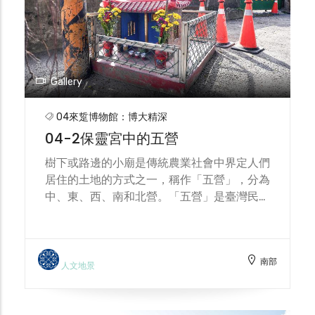
Gallery
04來踅博物館：博大精深
04-2保靈宮中的五營
樹下或路邊的小廟是傳統農業社會中界定人們
居住的土地的方式之一，稱作「五營」，分為
中、東、西、南和北營。「五營」是臺灣民間
信仰中重要的特徵之一，尤以臺灣南部為顯
著，相關研究中均指認「五營」不只在居民所
建構祭祀範圍有關，更與聚落空間有明顯的關
南部
聯，亦即「五營」直觀地反映了聚落的邊界所
人文地景
在，建立起無形的防護界線以保護居於其內的
居民。