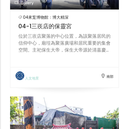
Gallery
04來踅博物館：博大精深
04-1三崁店的保靈宮
位於三崁店聚落的中心位置，為該聚落居民的
信仰中心，廟埕為聚落廣場和居民重要的集會
空間。主祀保生大帝，保生大帝源於清嘉慶元
年(1796)庄民往位於臺南市的興濟宮分請香火
而來，初由個人奉祀於宅中，迄至大正 9 年
(1920)由當地士紳倡發起捐金建立公厝。二戰
南部
以後，由村長曾國賢及士紳陳老福等倡議組織
人文地景
保靈宮興建委員會，於 1967 年開工興建，並
附建村中山堂(活動中心)，現今廟貌為 2019
年重修的結果。