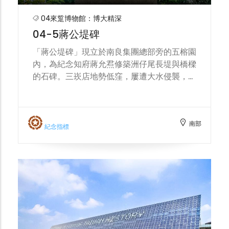
04來踅博物館：博大精深
04-5蔣公堤碑
「蔣公堤碑」現立於南良集團總部旁的五榕園
內，為紀念知府蔣允焄修築洲仔尾長堤與橋樑
的石碑。三崁店地勢低窪，屢遭大水侵襲，府
城北路常因洪水而交通中斷，嚴重影響居民生
活。當地居民為感念蔣公德政，因而在清乾隆
36 年(1771)立碑在河岸邊，稱新築的堤岸為
南部
「蔣公堤」，其中特別強調該堤媲美杭州西湖
紀念指標
蘇軾所築之「蘇公堤」。除此之外，訴說著三
崁店在清代是府城通往諸羅縣的「府城北路」
的必經之處，亦反映了從座落城外的三崁店的
角色，日治以後有水利之便而作為糖廠等，以
至於今日所乘載的歷史深度與空間意義。