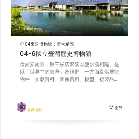
Gallery
04來踅博物館：博大精深
04-6國立臺灣歷史博物館
位於安南區，與三崁店聚落以鹽水溪相隔。是
以「世界中的臺灣」為視野，一方面提供展覽
物件、文獻資料、圖像資料、模型、複製品等
資訊內容，呈現臺灣通史的知識詮釋，提供觀
眾、學校教師、研究學者及一般對臺灣歷史有
興趣之大眾，對於臺灣歷史的深度閱讀；另
南部
外，博物館內的常設展為「斯土斯民：臺灣的
展覽場館
故事」，逛這個展的同時將會從神秘的起源傳
說開始，跟著這塊土地，一次次歷經時代的更
迭與鉅變，看見大歷史之下臺灣人群的樣貌、
聲音與故事。