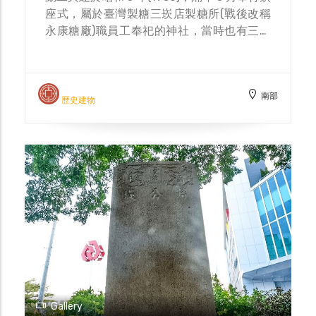
座式，屬於臺灣製糖三崁店製糖所(戰後改稱
永康糖廠)職員工奉祀的神社，當時也有三崁
店尋常小學校師生會前往拜謁。二戰以後，神
社位址曾改易為郵局使用，後來郵局拆遷，則
為今日所見。晚近，臺糖公司一度決議與建商
南部
合作開發此區域，但由於區域內發現諸羅樹蛙
歷史建物
的蹤跡，且保留豐富林相及生態，在民間團體
的努力下，雖原有三崁店製糖所的整體範圍未
能全數保存下來，不過三崁店神社在 2007 年
臺南縣政府指定為暫定古蹟，而獲得保護，並
於 2009 年正式公告為縣定古蹟，縣市合併後
改為直轄市定古蹟。
Gallery