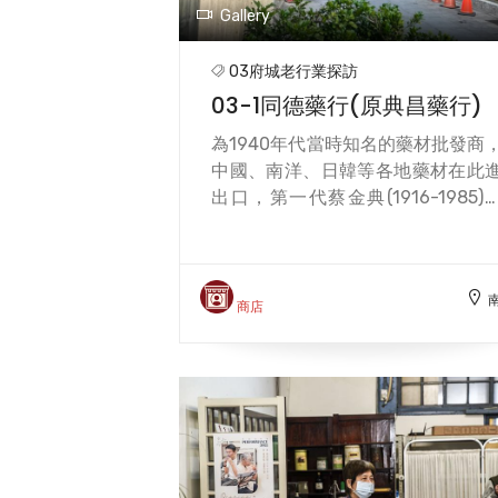
Gallery
03府城老行業探訪
03-1同德藥行(原典昌藥行)
為1940年代當時知名的藥材批發商
中國、南洋、日韓等各地藥材在此
出口，第一代蔡金典(1916-1985)
臺灣引進藥用菊花的種植，並且培
出許多中藥人才。現由第三代承接
因藥事法修訂，中藥商兒女經國家
試合格方能經營調劑，但遲未開放
商店
照，致使典昌須註銷營業登記，另
同德藥行，於招牌保留典昌之名。