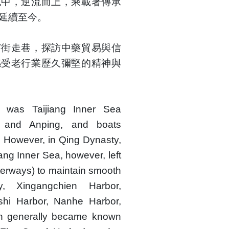
流中，逆流而上，乘載著傳承
延續至今。
穿街走巷，探訪中藥貿易與信
感受老行業歷久彌堅的精神與
e was Taijiang Inner Sea
 and Anping, and boats
. However, in Qing Dynasty,
jiang Inner Sea, however, left
aterways) to maintain smooth
ly, Xingangchien Harbor,
shi Harbor, Nanhe Harbor,
ch generally became known