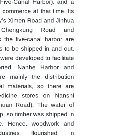
Five-Canal Harbor), and a
 commerce at that time. Its
y’s Ximen Road and Jinhua
 Chengkung Road and
the five-canal harbor are
 to be shipped in and out,
 were developed to facilitate
orted. Nanhe Harbor and
e mainly the distribution
al materials, so there are
icine stores on Nanshi
huan Road); The water of
p, so timber was shipped in
e. Hence, woodwork and
dustries flourished in