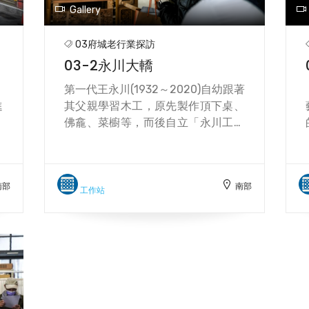
Gallery
03府城老行業探訪
03-2永川大轎
，
第一代王永川(1932～2020)自幼跟著
進
其父親學習木工，原先製作頂下桌、
為
佛龕、菜櫥等，而後自立「永川工藝
育
社」，因緣際會下開始製作神轎，神
，
轎屬於細木作與鑿花結合的作品，王
考
永川製作神轎的選材與工法講究，接
南部
南部
考
合全採傳統榫卯，使得神轎輕巧堅
工作站
設
實，聲名隨之遠播。2010年王永川經
臺南市政府登錄為傳統藝術神轎製作
保存者，目前已傳承至第三代，並於
廠內設立展示間，拉近傳統工藝與民
眾的距離。