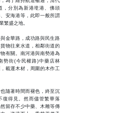
塞，為了維持航道暢通，清代
道，分別為新港墘港、佛頭
港、安海港等，此即一般所謂
業繁盛之地。
路與金華路，成功路與民生路
為貨物往來水道，相鄰街道的
貨物有關。南河港與南勢港為
南勢街(今民權路)中藥店林
深，載運木材，周圍的木作工
景也隨著時間而褪色，終至沉
不復得見。然而儘管繁華落
仍然留存不少中藥、木雕等傳