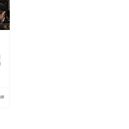
是
術
造
辦
居
播
南部
到
觀