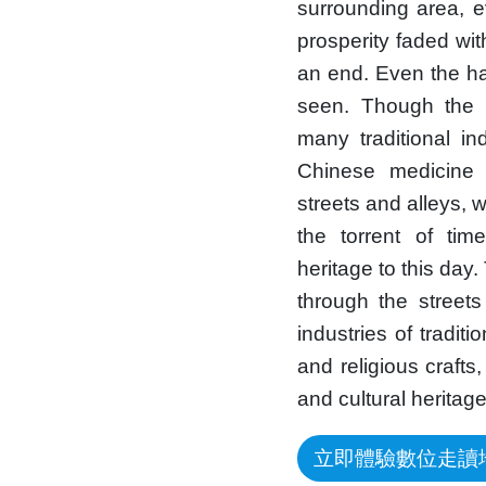
surrounding area, e
prosperity faded wit
an end. Even the ha
seen. Though the gl
many traditional in
Chinese medicine
streets and alleys, 
the torrent of tim
heritage to this day.
through the streets
industries of tradit
and religious crafts,
and cultural heritage
立即體驗數位走讀