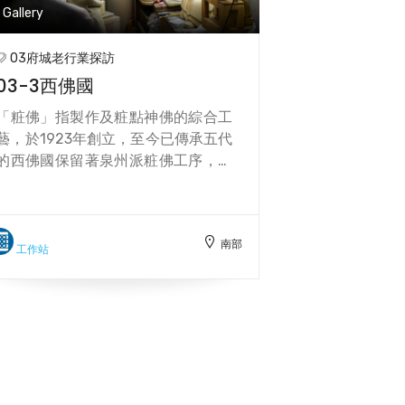
Gallery
03府城老行業探訪
03-3西佛國
「粧佛」指製作及粧點神佛的綜合工
藝，於1923年創立，至今已傳承五代
的西佛國保留著泉州派粧佛工序，兼
善木雕、泥塑以及神像修復，作品數
量眾多，分布於全臺各大廟宇。第四
代傳人蔡天民於2012年獲臺南市政府
南部
登錄為傳統藝術粧佛工藝技藝保存
工作站
者。隨著時間推移，代代堅守著傳統
技法(褙雞毛紙再上黃土底，使用礦物
質顏料上漆)，並融入在地性與個人美
學，形成各自獨特的風格。