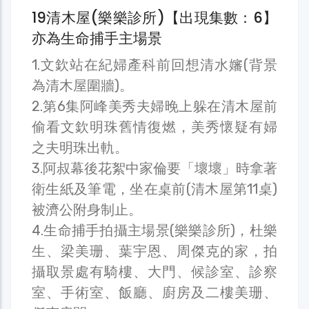
19清木屋(樂樂診所)【出現集數：6】
亦為生命捕手主場景
1.文欽站在紀婦產科前回想清水嬸(背景
為清木屋圍牆)。
2.第6集阿峰美秀夫婦晚上躲在清木屋前
偷看文欽明珠舊情復燃，美秀懷疑有婦
之夫明珠出軌。
3.阿叔幕後花絮中家倫要「壞壞」時拿著
衛生紙及筆電，坐在桌前(清木屋第11桌)
被濟公附身制止。
4.生命捕手拍攝主場景(樂樂診所)，杜樂
生、梁美珊、葉宇恩、周傑克的家，拍
攝取景處有騎樓、大門、候診室、診察
室、手術室、飯廳、廚房及二樓美珊、