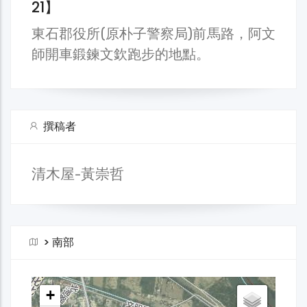
21】
東石郡役所(原朴子警察局)前馬路，阿文
師開車鍛鍊文欽跑步的地點。
撰稿者
清木屋-黃崇哲
>
南部