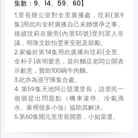
集數：9、14、59、60】
1.里長辦公室對全里廣播處，玟莉(第9
集)用此向全村廣播自己未婚懷孕之事。
後續玟莉在廟旁(內厝55號)受到眾人非
議，明珠文欽怡雯來安慰及鼓勵。
2.家倫於第14集用此廣播向玟莉(全里、
全朴子)表明愛意，並向麵店老闆公開表
示歉意，贊助100碗牛肉麵。
3.此亦為巡守隊集合處。
4. 第59集天池阿公競選里長，請里民一
個個提出問題點（機車違停、冷氣滴
水、家裡很多小強）協助其解決。
5.第60集開元里里長開票，小如當選。