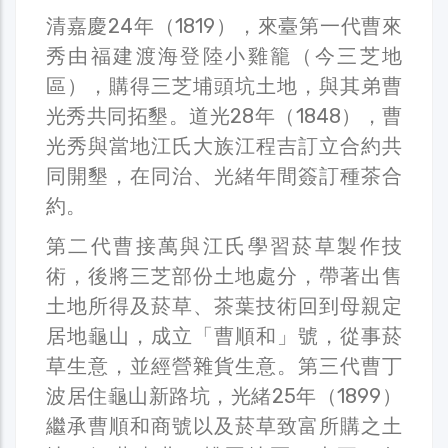
清嘉慶24年（1819），來臺第一代曹來
秀由福建渡海登陸小雞籠（今三芝地
區），購得三芝埔頭坑土地，與其弟曹
光秀共同拓墾。道光28年（1848），曹
光秀與當地江氏大族江程吉訂立合約共
同開墾，在同治、光緒年間簽訂種茶合
約。
第二代曹接萬與江氏學習菸草製作技
術，後將三芝部份土地處分，帶著出售
土地所得及菸草、茶葉技術回到母親定
居地龜山，成立「曹順和」號，從事菸
草生意，並經營雜貨生意。第三代曹丁
波居住龜山新路坑，光緒25年（1899）
繼承曹順和商號以及菸草致富所購之土