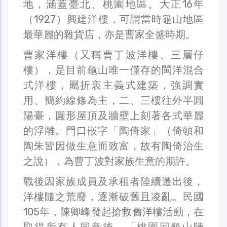
地，涵蓋臺北、桃園地區。大正16年
（1927）興建洋樓，可謂當時龜山地區
最華麗的雜貨店，亦是曹家全盛時期。
曹家洋樓（又稱曹丁波洋樓、三層仔
樓），是目前龜山唯一僅存的閩洋混合
式洋樓，屬折衷主義式建築，強調實
用、簡約線條為主，二、三樓往外半圓
陽臺，圓形屋頂及牆壁上刻著各式華麗
的浮雕。門口嵌字「陶倚家」（倚頓和
陶朱皆因做生意而致富，故有陶倚治生
之說），為曹丁波對家族生意的期許。
戰後因家族成員及承租者陸續遷出後，
洋樓隨之荒廢，逐漸破舊且凌亂。民國
105年，陳卿峰發起搶救舊洋樓活動，在
取得所有人同意後，「桃園回龜山陣