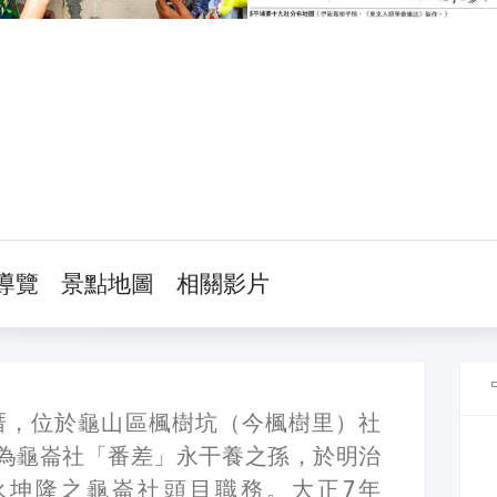
導覽
景點地圖
相關影片
厝，位於龜山區楓樹坑（今楓樹里）社
36）為龜崙社「番差」永干養之孫，於明治
長永坤隆之龜崙社頭目職務。大正7年