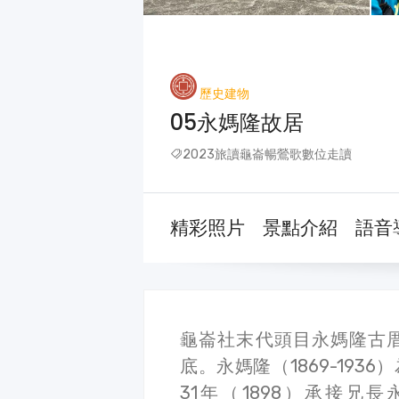
歷史建物
05永媽隆故居
2023旅讀龜崙暢鶯歌數位走讀
精彩照片
景點介紹
語音
龜崙社末代頭目永媽隆古
底。永媽隆（1869-19
31年（1898）承接兄