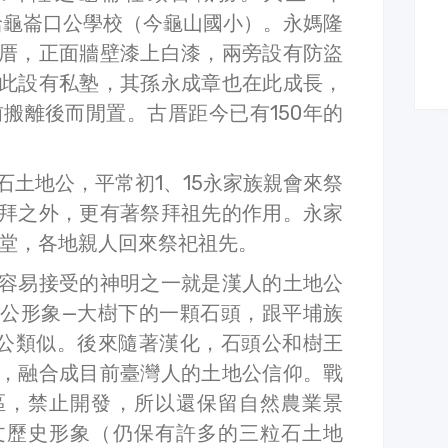
地給龜崙口公學校（今龜山國小）。永媽隆
厝，正面牆壁漆上白漆，兩旁設有防盜
此設有私塾，其孫永成章也在此成長，
前搬離後而閒置。古厝距今已有150年的
石土地公，平常初1、15永家族親會來祭
拜之外，更有著祭拜祖先的作用。永家
公堂，各地親人回來祭祀祖先。
容易接受的神明之一就是漢人的土地公
公形象—大樹下的一顆石頭，跟平埔族
公類似。後來隨著漢化，石頭公和樹王
，融合成目前臺灣人的土地公信仰。戰
區，禁止開發，所以還保留自然農業景
文歷史形象（仍保有許多的三粒石土地