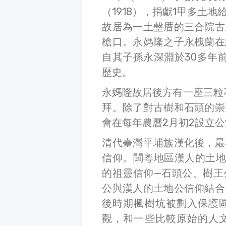
（1918），捐獻1甲多土
故居為一土墼厝的三合院古
槍口。永媽隆之子永槐蘭在
自其子孫永深淵於30多年
歷史。
永媽隆故居後方有一座三粒
拜。除了對古樹和石頭的崇
會在每年農曆2月初2設立
清代臺灣平埔族漢化後，最
信仰。閩粵地區漢人的土地
的祖靈信仰—石頭公、樹王
公與漢人的土地公信仰結合
後時期楓樹坑被劃入保護
觀，和一些比較原始的人