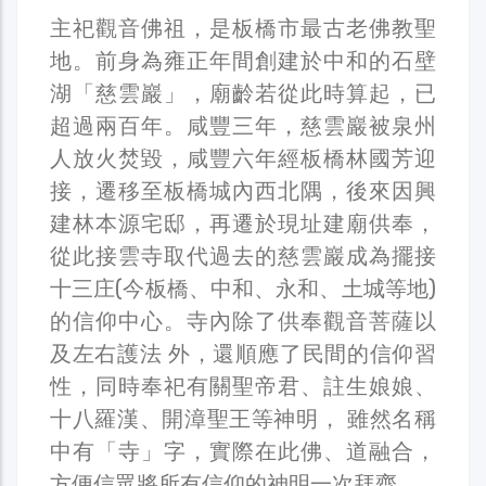
主祀觀音佛祖，是板橋市最古老佛教聖
地。前身為雍正年間創建於中和的石壁
湖「慈雲巖」，廟齡若從此時算起，已
超過兩百年。咸豐三年，慈雲巖被泉州
人放火焚毀，咸豐六年經板橋林國芳迎
接，遷移至板橋城內西北隅，後來因興
建林本源宅邸，再遷於現址建廟供奉，
從此接雲寺取代過去的慈雲巖成為擺接
十三庄(今板橋、中和、永和、土城等地)
的信仰中心。寺內除了供奉觀音菩薩以
及左右護法 外，還順應了民間的信仰習
性，同時奉祀有關聖帝君、註生娘娘、
十八羅漢、開漳聖王等神明， 雖然名稱
中有「寺」字，實際在此佛、道融合，
方便信眾將所有信仰的神明一次拜齊。