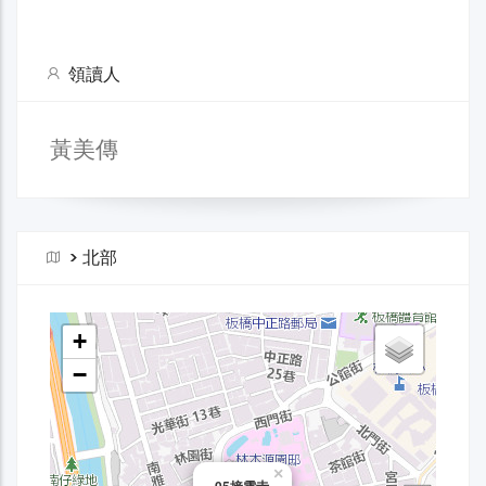
領讀人
黃美傳
>
北部