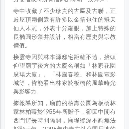
寺中收藏了不少珍貴的古匾及古聯，正
殿屋頂兩側還有許多以金箔包住的飛天
仙人木雕，外表十分耀眼，加上特殊的
長橢圓形藻井設計，相當有歷史與宗教
價值。
接雲寺因與林本源邸宅距離不遠，抬頭
仰望廟宇後方的大廈名稱如「林家花園
廣場大廈」、「林園春曉」和林園電影
城等，皆能看出林家於板橋的風華時光
與影響力。
據報導所知，廟前的柏壽公園為板橋林
家林柏壽於1955年所贈予，卻因中間有
西門街長時間隔開，廟埕縱深不夠無法
彰顯大氣，2006年由寺方以公園用地的