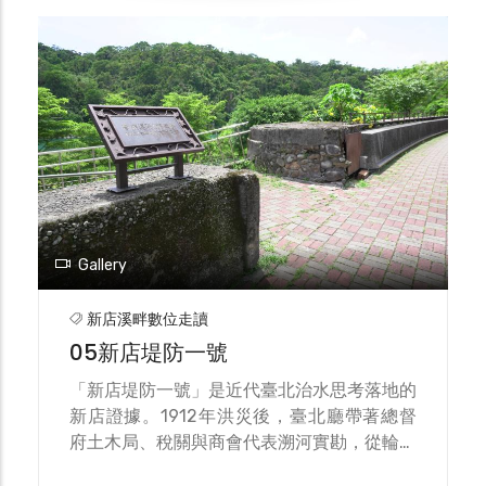
持整季灌溉的持續性。石笱圳頭因此不只是引
興建，「新店渡」是進入灣潭、直潭、塗潭、
水工具，更是將「順水性、可逆轉」納入工程
屈尺與安坑等山區的關鍵門戶。二十世紀中
設計的策略—在山水與農作之間，留出可承
葉，新店溪中上游曾先後設有挖仔渡、新店
擔、可修復的緩衝帶，這正是瑠公圳系統得以
渡、直潭渡、小粗坑渡、灣潭渡、塗潭渡、爌
長期運作的關鍵。
窯渡、小坑渡、廣興渡等九個渡口，串聯兩岸
聚落與市集，也承載日常買賣與求學就醫等往
返。隨著公路、橋樑陸續完工，河上對渡逐漸
式微，多數渡口走向凋零；新店渡作為代表性
據點，轉而承擔地方記憶與文化展示的角色。
近年左岸並規劃「文學步道」，以地景解說、
Gallery
詞章題刻與舊渡船意象，重述「一葉輕舟橫
渡」的百年日常，讓來訪者在滿山青翠與綠波
新店溪畔數位走讀
倒影之間，理解新店溪如何曾以渡口網絡，支
05新店堤防一號
撐起大臺北南緣的人群流動與生活脈絡。
「新店堤防一號」是近代臺北治水思考落地的
新店證據。1912年洪災後，臺北廳帶著總督
府土木局、稅關與商會代表溯河實勘，從輪中
堤到疏濬、築港等方案熱烈爭論；翌年十川嘉