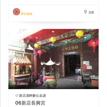
太郎提出〈臺北洪水防禦案〉，正是在這股
「官方×民間」共同參與下成形。雖然輪中堤
北部
僅完成西、南兩側便於1916年停擺，總督府
歷史建物
仍以「成效已現、視財政續辦」作結，並以雙
連埤為市區滯洪池。其後十餘年，淡水河本流
與支流沿岸陸續增補護岸，但多為零星構造，
直到1920、1924年再度大水，才又推動局部
加強。 新店一帶便是受災最深的現場。1924
年8月初北臺灣連雨五日，新店溪暴漲淹沒碧
潭兩岸，激發了「就地築堤」的緊急工程。總
督府內務局於同年1月動工新店溪堤防，6月
13日竣工，總長計1313間（約2.39公里），
分為一號與二號兩段。其中「一號堤防」環繞
新店街，座落碧潭沿岸，採石堤配混凝土胸
牆，長468間（約0.85公里），意在以最短線
Gallery
守住聚落核心。水利規劃分署典藏的《大正十
四年九月暴風雨淡水河沿岸概況攝影》仍留存
新店溪畔數位走讀
1925年前後的舊照，可對讀堤線與街廓的相
06新店長興宮
依。今日走讀至開天宮下方、大坪林圳出水口