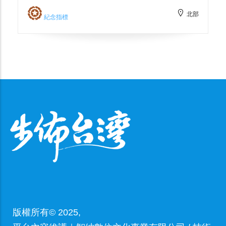
這條「橋—坡—街」的日常動線，正是早年學
北部
童往返校園的必經之路，因此得名「通學
紀念指標
橋」。 通學橋創建於大正十四年（1925），
兩端仍留有清晰銘刻：靠近新店路的橋頭刻有
「通學」二字，後街這端的橋頭（今設於圍籬
旁）則刻記「大正十四年三月竣工」，為其年
代與用途作最直接的見證。日本時代的新店公
學校（今新店國小）是當地最早設立的學校之
一，校門位在今國校路上，許多學生需先由新
店渡或老街一帶穿過市集，再踏上通學橋、攀
上陡坡入校。今日駐足其處，仍能從橋銘、坡
道高差與圳溝走線讀出「橋為學途、圳為街
紋」的空間關係：它不只是跨越水圳的小橋，
也是新店老街教育啟蒙與日常生活的歷史坐
標。
版權所有© 2025,