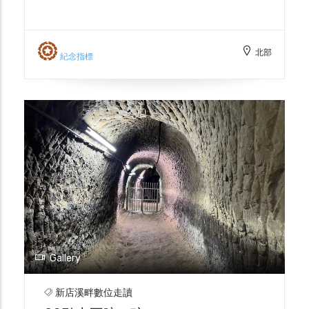
興築眾多水利設施。基隆河一帶有塭港圳、八
仙圳、社子圳、十四份圳與若干小埤；大嵙崁
溪與三峽河則分布永安、萬安、草埤、十二
北部
股、石頭溪、二甲九、南靖厝等圳；新店溪—
紀念指標
霧裡薛溪（景美溪）水系亦孕育瑠公、大坪
林、永豐、安坑與霧裡薛等圳。這套密布的
「埤＋圳」體系，將季節性、分散的水源轉為
可控的生產力，為臺北平原的稻作與聚落擴張
打下根基。 日治以後，總督府以私人管理效
率不彰為由，依《公共埤圳規則》（1901）
陸續收購並整併瑠公共利益的私辦水圳，先改
組為公共埤圳組合，1920年代再改制為水利
組合。近代測量與工法導入後，原本同一河段
「多口取水、各自為政」的情形被整飭為「合
併取水口、統一幹支線、規範配水」，沿線小
埤或轉為配水池、或予以填廢，水利治理自此
Gallery
邁向公共化與近代化。在這股制度與工程雙重
推動之下，今日人們所稱的「瑠公圳灌溉系
新店溪畔數位走讀
統」已不再只是單一圳，而是一個歷經整併、