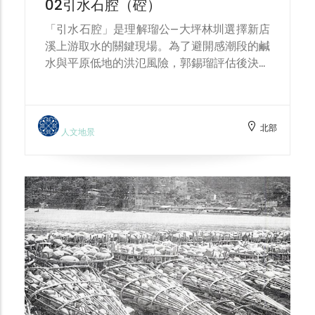
02引水石腔（硿）
改修而成的網絡。1907至1915年間，霧裡薛
圳與沿線大小埤塘先併入瑠公體系；戰後，大
「引水石腔」是理解瑠公—大坪林圳選擇新店
坪林圳也納入整編，於是清代原本獨立的三條
溪上游取水的關鍵現場。為了避開感潮段的鹹
大圳——霧裡薛圳、大坪林圳與瑠公圳——在制
水與平原低地的洪氾風險，郭錫瑠評估後決定
度與工程上逐步「合體」，構成右岸拓墾史的
在青潭溪匯入新店溪處築壩，以堆砌石笱抬高
主脈絡。雖然今日多數圳道已化為街巷小溝或
水位，再把清水導入臺北平原。然而工程很快
地下箱涵，但其線形仍滲入都市紋理，舊埤的
遇到兩大難題：其一，圳頭如何穩定取水；其
地名與街廓折線也依稀可讀。 瑠公圳的興築
北部
二，幹線如何越過縱橫的霧裡薛溪。就第一個
人文地景
出於郭錫瑠對水源與地形的精算。乾隆初年，
難題，郭錫瑠原本打算在新店溪右岸開挖一段
他自彰化北上，攜資本、技術與水利經驗，於
與河道平行的明渠（圖3-4 A–B 段），卻被
大加蚋堡興雅、撫萊（今松山區一帶）展開開
岸側天然石壁所阻，只能改以「鑿石成腔」的
墾。初期，他嘗試在高地掘池蓄雨，或利用平
方式開築暗渠，於是便有了「引水石腔」的雛
原上零散小埤（如今臺北醫學大學附近的柴頭
形。自乾隆五年（1740）抵達青潭口起，後
陂）灌溉，但水量不穩且易於乾涸，隨著入墾
續十二年，工程重點都卡在這道石壁上。 時
者漸多，小埤也逐被填覆。他遂立志開鑿規模
局也在此時出現轉折。原位於番界之外的大坪
更大的大圳，以長年穩定的水頭改造荒埔為良
林庄，在官方規劃下改為官庄，駐兵屯守並招
田。取水的關鍵考量有三：其一，必須避開淡
募佃人入墾，新墾區同樣渴求穩定水源。大坪
水河主流與近口支流的感潮段，防止鹹淡混雜
林五庄佃戶聽聞郭錫瑠長年投入築圳，遂由墾
影響農事；其二，不宜在平原低窪且常受洪氾