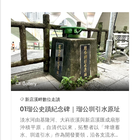
Gallery
新店溪畔數位走讀
01瑠公史蹟紀念碑｜瑠公圳引水原址
淡水河由基隆河、大嵙崁溪與新店溪匯成扇形
沖積平原，自清代以來，拓墾者以「埤塘蓄
水、圳道引水」作為開發要領，沿各支流水系