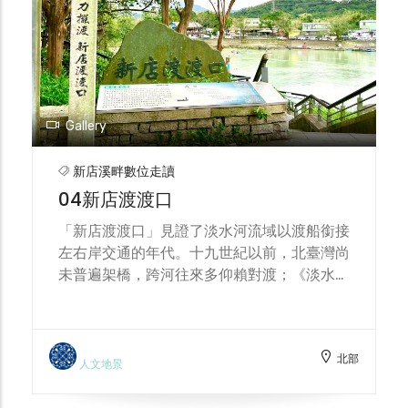
水河右岸水利體系的中樞節點；追索其開圳時
緣化的水利記憶：它曾以「鑿石成腔、借壩抬
圳傳統：自康熙五十八年（1720）通水以
所面對的地勢、潮汐與洪水挑戰，以及隨後透
水」的技術解答，連結了青潭口的上游清水與
來，濁水溪兩岸長期發展出成熟的石笱製作與
過制度整合所累積的治理智慧，正是我們理解
大坪林—大加蚋堡的墾作世界，也見證清代民
投置產業，材料多取自竹山麻竹、嘉義藤材，
「河如何成為資源、城市如何沿水而生」的最
間組織、官方制度與日後近代水利的接力。透
工人作業時亦講求避泥避渦、掌握水窗以確保
佳入口。
過這個點，我們不只讀到一段工程史，更能理
安全。 然而，郭錫瑠在世時，青潭口引水工
解「為何取上游、如何越地形、如何保證穩定
程仍受限於地形與經費未能完功，遂由其子郭
Gallery
水頭」這三個關鍵決策，如何一步步把山水變
元芬承接。為籌措巨額工程款項，郭元芬終於
成可管理的生產力。
改變父親堅持的選址策略，出售青潭圳頭相關
新店溪畔數位走讀
土地，並向下游萬盛庄佃戶合股集資，於乾隆
04新店渡渡口
三十二年（1767）將攔水取口南移至碧潭。
其後逾百年，碧潭一帶仍可見以石笱充當攔水
「新店渡渡口」見證了淡水河流域以渡船銜接
壩的景象。從現代眼光看，圳頭似應最為堅
左右岸交通的年代。十九世紀以前，北臺灣尚
固，但清代的實踐恰好相反：與其在上游硬砌
未普遍架橋，跨河往來多仰賴對渡；《淡水廳
不可動搖的大壩，不如以就地材料快速組裝、
志》（1871）記載全境四十五處渡口，其中
可修可棄的「石笱壩」來因應無常水勢。當洪
僅淡水河流域就有三十處，顯示水上交通在北
水暴漲時，石笱較易被沖毀，看似脆弱，實則
部社會的重要性。相較於基隆河多由官府介入
「以退為進」：一方面避免大量濁急洪流直灌
北部
管理，新店溪的渡口則以民間經營為主，彈性
人文地景
入平原與田間，減輕泥漿與流砂覆蓋的災損；
回應在地通行需求。 新店溪的渡船史可上溯
另一方面也讓壩體得以在水退後迅速重建，維
至清光緒七年（1881）。當時碧潭吊橋尚未