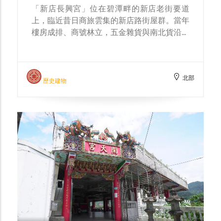
附近，仍可見紀念石碑，碑心刻「新店堤防一
「新店長興宮」位在碧潭畔的新店老街要道
號 巨離50間」，右側署名「總督府內務
上，臨近昔日商旅雲集的新店路街屋群。當年
局」，清楚記錄這段由水災催生、以工程回應
樓房成排、商號林立，五金雜貨與南北貨沿街
的治水歷史。這不僅是一段堤防的故事，也是
開張，清晨叫賣聲與河岸來往的船客、人潮交
新店如何在「河勢—聚落—制度」三者之間尋
織出最熱鬧的時段；午後人散街寂，暮色映著
找安全邊界的實例。
騎樓與屋脊，老街彷彿被收入歷史的長鏡頭。
北部
為祈地方平安與生意興隆，街上商家共同集資
歷史建物
興建土地公廟，名為「長興宮」，主祀福德正
神，成為街區秩序與情感的依靠：商家開張、
居民出門，往往以焚香叩拜作為一天的開始；
逢年過節或廟會，香陣與市集相互輝映，形成
「廟—市相依」的在地日常。 1924年洪水氾
濫曾將土地公神像沖走，災後居民另迎新像，
並與原有土地婆合祀，將復原與守護的記憶一
起安置在廟中。今日長興宮已擴建為兩層樓，
依舊靜立於老街之中，晨昏香火不絕，庇佑居
民與商家；以此為坐標回望碧潭與新店溪，便
能讀出河運、街市與信仰彼此牽連的脈絡，以