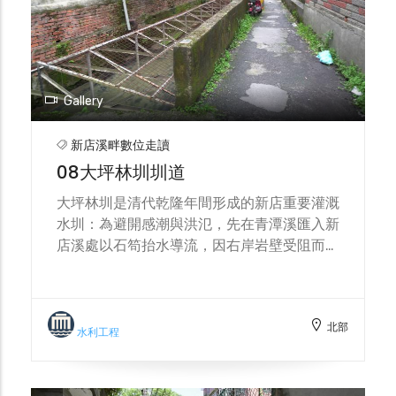
（1982–1985）續完成新廟工程，形制擴
充、格局端肅。今日走抵宮前，既可讀到信仰
綿延的脈絡，也能回望瑠公圳開鑿時代的在地
記憶——廟名「開天」所寓之闢地開物，正是
拓圳闢境的精神寫照。 開天宮下方即是「大
Gallery
坪林石硿（石腔）」所在，屬清代大坪林圳的
引水暗渠系統。其入水口多年為垃圾、淤泥與
新店溪畔數位走讀
雜草所阻，出水口位於碧潭游泳會休息室內，
08大坪林圳圳道
目前以鐵門封鎖以策安全。地方耆老與廟方多
次踏勘認為，只要適度清淤與導覽動線規劃，
大坪林圳是清代乾隆年間形成的新店重要灌溉
石硿有望與廟埕、碧潭景帶串連，成為兼具水
水圳：為避開感潮與洪氾，先在青潭溪匯入新
利史與信仰文化解說的新店潛力景點；站在宮
店溪處以石笱抬水導流，因右岸岩壁受阻而鑿
前回望碧潭與新店溪，更能體會河運、築圳與
築「引水石腔」（今開天宮下方），乾隆二十
信仰如何彼此交織，塑造出新店地方的地景與
五年（1760）通水後，成為新店主要灌溉來
記憶。
源，支撐在地墾作與輪灌。戰後因新店溪採砂
北部
致河床下切，改由大豐抽水廠幫浦取水，傳統
水利工程
水利遂走向機械化。今日渠線多已消隱，僅存
零星小段改為巷內排水溝——走在「新店後
街」這條昔日的「牛車路」，你會發現公寓樓