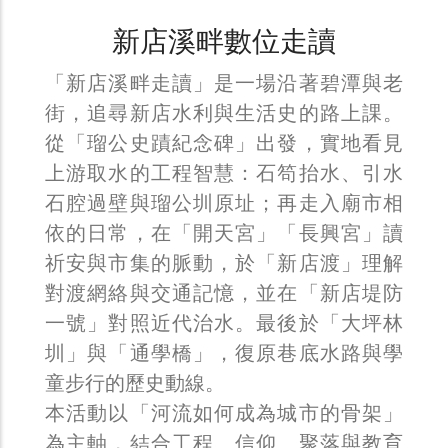
新店溪畔數位走讀
「新店溪畔走讀」是一場沿著碧潭與老
街，追尋新店水利與生活史的路上課。
從「瑠公史蹟紀念碑」出發，實地看見
上游取水的工程智慧：石笱抬水、引水
石腔過壁與瑠公圳原址；再走入廟市相
依的日常，在「開天宮」「長興宮」讀
祈安與市集的脈動，於「新店渡」理解
對渡網絡與交通記憶，並在「新店堤防
一號」對照近代治水。最後於「大坪林
圳」與「通學橋」，復原巷底水路與學
童步行的歷史動線。
本活動以「河流如何成為城市的骨架」
為主軸，結合工程、信仰、聚落與教育