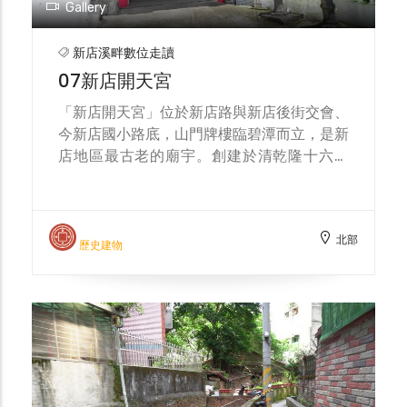
及新店老街隨歲月流轉而不滅的人文風華。
Gallery
新店溪畔數位走讀
07新店開天宮
「新店開天宮」位於新店路與新店後街交會、
今新店國小路底，山門牌樓臨碧潭而立，是新
店地區最古老的廟宇。創建於清乾隆十六年
（1751），原名「開天盤古帝王祠」，即為闢
建瑠公圳時所立的祈安之祠。據《開天宮誌》
記述，郭錫瑠開圳其間「遭番害、逢惡疾，工
北部
匠不安寧」，遂議建小祠奉祀「盤古帝王」，
歷史建物
祈求工程順遂與眾人平安，自此廟宇與新店水
利開發的歷史緊緊相繫。昔日僅一坪之小祠與
祠後百年古榕，早已隨時光遠去，但「盤古帝
王」本尊與石牌仍奉安於今殿，長伴香火。
戰後以降，廟貌屢經整建。民國五十八年
（1969）進行第二期改建，現今之「地藏王
祠」即肇始於此；民國七十一年至七十四年