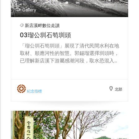
戶首蕭妙興出面與之合作，組成「金合興」墾
擾動之處設置圳頭；其三，既然臺北平原首圳
號接手圳頭工程；一方面向官府稟請告示、確
Gallery
——霧裡薛圳——在雍正年間已取源於霧裡薛
定圳線，一方面聘用「流壯」護衛與石匠續鑿
溪，為減少競合與確保供水安全，他需要另覓
石腔。作為交換，郭錫瑠得以在大坪林五庄境
新店溪畔數位走讀
高程更有利、水質更穩定的水源。綜合地形、
內開設往大加蚋堡的主幹圳道——後來的瑠公
03瑠公圳石笱圳頭
水文與既有圳系布局之後，郭錫瑠選定新店溪
圳幹線。乾隆二十五年（1760），蕭妙興等
上游作為瑠公大圳的取水口，藉由長距導水幹
人終於鑿通至獅頭山下（今新店小獅山開天宮
「瑠公圳石笱圳頭」展現了清代民間水利在地
線繞越丘陵、跨越溪溝，將清澈、穩定的上游
下方），以引水石腔為圳頭的「大坪林圳」通
取材、順應河性的智慧。郭錫瑠選擇圳頭時，
之水引入大加蚋堡墾區，再以沿線埤塘與分水
水，在新店地區迅速成為關鍵灌溉水源；其後
已理解新店溪下游屬感潮河段，取水恐混入鹹
工形成「幹線—支線—埤塘—田間」的層級
乾隆三十年代，瑠公圳另改於碧潭設圳頭，也
水而害稻作，因而優先鎖定地勢更高、流況較
網，為東南臺北平原的農業轉型提供持久的水
順利完成分流佈水。需要強調的是，引水石腔
穩的青潭口作為進水位置。要把溪水導入圳
利底盤。 因此，若以今日的新店溪上游走讀
屬於大坪林圳的「引水暗渠」與進水口結構，
道，關鍵便是「石笱」——以麻竹為骨、藤索
為主軸，我們其實是在原野與都市之間讀一條
本身不直接給田間供水，而是保障上游來水能
北部
緊綁，內填大小卵石，最後以竹樁錨定在河
紀念指標
「從山水到田畝、再入街廓」的隱形水路：它
安全跨越岩壁、穩定進入配水系統。 戰後初
床；其形制有圓柱與錐形兩式，外觀近似筍
從清代民間自辦的三大圳出發，經日治至戰後
期（1947），新店溪過度採砂導致河床下
體，故常被俗稱為「石筍」。多顆石笱成排投
的公共化與近代化而系統化；它在地表的痕跡
切、常水位降低，引水石腔再難以原方式自河
置，便在河中形成一道低矮壩體，將來水推擁
或許退隱，卻以街巷與地名存檔，指認出人與
道進水，只得興建大豐抽水廠以幫浦取代落差
至進水口；為抗衡激流衝刷，工匠會在石笱縫
河在臺北平原上彼此塑形的歷史過程。這也說
取水，滿足農業灌溉之需，引水石腔遂功成身
隙與其下游補投卵石，藉以穩固結構與消能。
明了為何瑠公圳並非孤立的工程，而是整個淡
退。今日走讀至此，看到的是一段被都市化邊
這一套工法極可能承襲自彰化平原著名的八堡