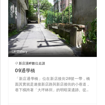
房旁緊貼的一條大水溝，其實就是大坪林圳的
舊路線；順著街巷折線與水溝走勢，仍可讀出
這條以「石笱抬水、石腔過壁、上游取源」為
核心技術的隱形水路，如何長期塑造新店聚落
的空間紋理。
Gallery
新店溪畔數位走讀
09通學橋
「新店通學橋」位在新店後街28號一帶，橋
面其實就是連接新店路與新店後街的小巷道，
巷下橫跨著「大坪林圳」的明暗渠遺跡。從新
店國小方向有一條筆直的大斜坡一路傾下，坡
腳便是此橋；過橋再入巷，即可銜接新店路—