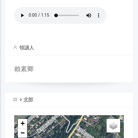
領讀人
賴素卿
>
北部