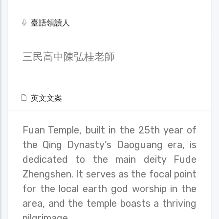
臺語領讀人
三民高中陳弘桂老師
英文文案
Fuan Temple, built in the 25th year of
the Qing Dynasty’s Daoguang era, is
dedicated to the main deity Fude
Zhengshen. It serves as the focal point
for the local earth god worship in the
area, and the temple boasts a thriving
pilgrimage.