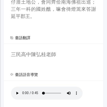
仔厝土地公，會同齊佮南海佛祖出巡；
三年一科的國姓醮，嘛會徛燈篙來答謝
延平郡王。
臺語翻譯
三民高中陳弘桂老師
臺語語音導覽