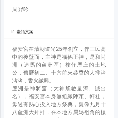
周羿吟
臺語文案
福安宮在清朝道光25年創立，佇三民高
中的後壁面，主神是福德正神，是和尚
洲（這馬的蘆洲區）樓仔厝庄的土地
公，舊曆初二、十六前來參香的人攏洘
洘洘，香火誠興。
蘆洲是神將窟（大神尪數量濟、誠出
名），福安宮本身無組織陣頭、軒社，
毋過有熱心投入地方祭典，親像九月十
八蘆洲大拜拜，在本地方屬媽祖角的樓