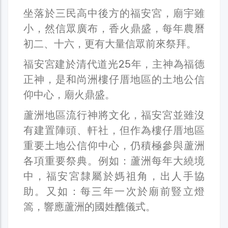
坐落於三民高中後方的福安宮，廟宇雖
小，然信眾廣布，香火鼎盛，每年農曆
初二、十六，更有大量信眾前來祭拜。
福安宮建於清代道光25年，主神為福德
正神，是和尚洲樓仔厝地區的土地公信
仰中心，廟火鼎盛。
蘆洲地區流行神將文化，福安宮並雖沒
有建置陣頭、軒社，但作為樓仔厝地區
重要土地公信仰中心，仍積極參與蘆洲
各項重要祭典。例如：蘆洲每年大繞境
中，福安宮隸屬於媽祖角，出人手協
助。又如：每三年一次於廟前豎立燈
篙，響應蘆洲的國姓醮儀式。