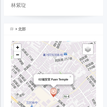
林紫琁
>
北部