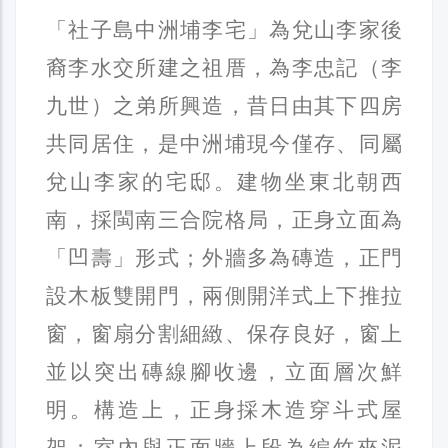
「社子島中洲埔李宅」為兌山李家後
裔李水交所建之祖厝，為李忠記（李
九世）之弟所興造，昔日由其下四房
共同居住，是中洲埔現今僅存、同屬
兌山李家的宅邸。建物坐東北朝西
南，採閩南三合院格局，正身立面為
「凹壽」形式；外牆多為磚造，正門
設木板雙開門，兩側開洋式上下推拉
窗，窗扇分割細緻、保存良好，窗上
並以突出磚線腳收邊，立面層次鮮
明。構造上，正身採木造穿斗式屋
架；室內與正面牆上段為編竹夾泥