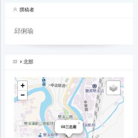
撰稿者
邱俐瑜
>
北部