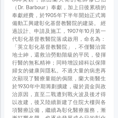
（Dr. Barbour）奉獻，加上日後累積的
奉獻經費，於1905年下半年開始正式籌
備動工興建彰化基督教醫院的建築。 經
過設計、申請及施工，1907年10月第一
代彰化基督教醫院落成啟用，命名為：
「英立彰化基督教醫院」，不僅醫治當
地士紳，還救治勞動階級的平民，發揮
行醫的無私精神；同時增設婦科以保障
婦女的健康與隱私。不過大量的病患再
次顯現了醫療量能的侷限，蘭大衛醫生
於1930年中期籌劃擴建，礙於資金與政
治原因，直至二戰遭到戰火波及後才得
以改建，後又陸續新建了住院大樓與各
項醫療設備，繼續為彰化醫療服務，漸
漸打響名聲，也逐步發展成今日的彰化