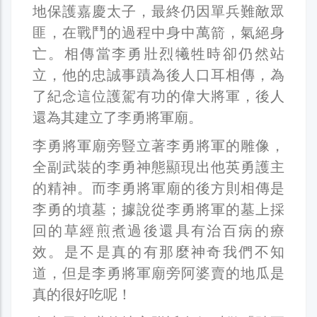
地保護嘉慶太子，最終仍因單兵難敵眾
匪，在戰鬥的過程中身中萬箭，氣絕身
亡。相傳當李勇壯烈犧牲時卻仍然站
立，他的忠誠事蹟為後人口耳相傳，為
了紀念這位護駕有功的偉大將軍，後人
還為其建立了李勇將軍廟。
李勇將軍廟旁豎立著李勇將軍的雕像，
全副武裝的李勇神態顯現出他英勇護主
的精神。而李勇將軍廟的後方則相傳是
李勇的墳墓；據說從李勇將軍的墓上採
回的草經煎煮過後還具有治百病的療
效。是不是真的有那麼神奇我們不知
道，但是李勇將軍廟旁阿婆賣的地瓜是
真的很好吃呢！