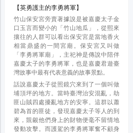
【英勇護主的李勇將軍】
竹山保安宮旁賣著據說是被嘉慶太子金
口玉言而變小的「竹山地瓜」，從熙來
攘往的人群可以看出保安宮是當地香火
相當鼎盛的一間宮廟。保安宮又叫做
「李勇將軍廟」，主祀神是傳說中陪伴
嘉慶太子的李勇將軍，也是嘉慶君遊臺
灣故事中最有代表意義的故事景點。
話說嘉慶太子從照鏡穴來到了一個叫做
埔頂坪的地方。當時臺灣治安混亂，劫
匪山賊四處擾亂地方的安寧。這群以蕭
碧為首的匪徒，發現嘉慶太子等人的到
來，覬覦他們身上的財物便毫不留情地
發動攻擊。而護駕的李勇將軍奮不顧身