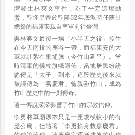
灣發生林爽文事件，為了平定這場動
盪，乾隆皇帝於乾隆52年底派時任陝甘
總督的福康安親自率軍前往臺灣。
與林爽文最後一場「小半天之役」發生
在今天南投的鹿谷一帶，而福康安的大
軍就駐紮在東埔臘（今竹山延平）。當
時清軍的儀杖旗幟遍佈，當地居民紛紛
謠傳是「太子」到來，這段歷史後來就
被誤傳為「嘉慶君」曾親臨竹山，成為
竹山歷史中的一則傳奇。
這一傳說深深影響了竹山的宗教信仰。
李勇將軍廟原本只是一座規模較小的有
應公廟，但隨著「李勇捨身救嘉慶君」
的傳說流傳，這座廟宇逐漸成為竹山信