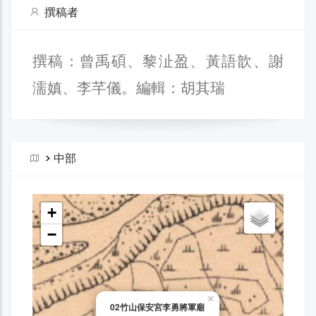
撰稿者
撰稿：曾禹碩、黎沚盈、黃語歆、謝
濡嫃、李芊儀。編輯：胡其瑞
>
中部