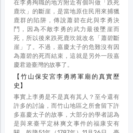
在李勇殉職的地方附近有個叫做「跌死
鹿坎」的斷崖，是當地原住民用來捕獵
鹿群的陷阱，傳說蕭碧在此與李勇決
鬥，因為不敵李勇的武力最後墜崖而
死，所以後來跌死鹿坎就改名「蕭碧斷
崖」了。不過，嘉慶太子的危難沒有因
為蕭碧的死而結束，這就是另外一段嘉
慶君遊臺灣的故事了。
【竹山保安宮李勇將軍廟的真實歷
史】
事實上李勇是不是真有其人？至今還有
許多的討論，而竹山地區之所會留下許
多嘉慶太子的故事，大部分的學者認為
是與來臺平定林爽文事件的福康安有
關。乾隆51年（1787年）11月26日，臺