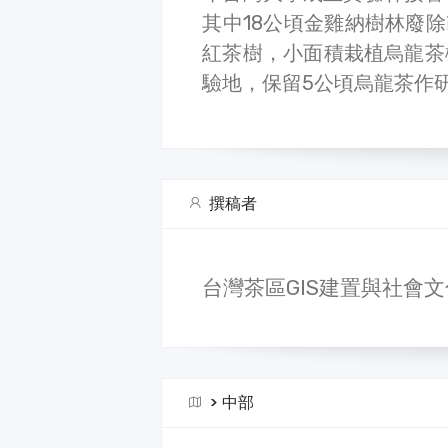
其中18公頃金雞納樹林廢
紅茶樹，小面積栽植烏龍茶
驗地，保留5公頃烏龍茶作
撰稿者
台灣茶區GIS建置與社會
>
中部