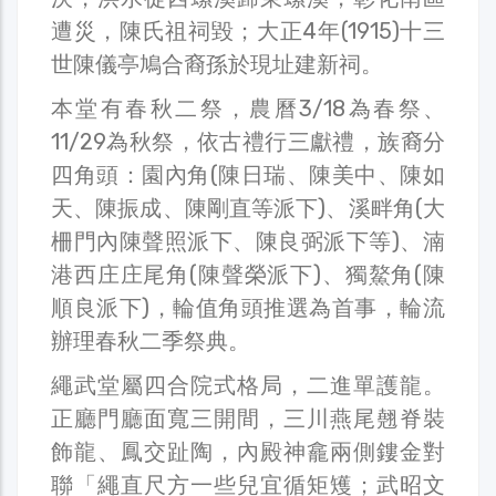
遭災，陳氏祖祠毀；大正4年(1915)十三
世陳儀亭鳩合裔孫於現址建新祠。
本堂有春秋二祭，農曆3/18為春祭、
11/29為秋祭，依古禮行三獻禮，族裔分
四角頭：園內角(陳日瑞、陳美中、陳如
天、陳振成、陳剛直等派下)、溪畔角(大
柵門內陳聲照派下、陳良弼派下等)、湳
港西庄庄尾角(陳聲榮派下)、獨鰲角(陳
順良派下)，輪值角頭推選為首事，輪流
辦理春秋二季祭典。
繩武堂屬四合院式格局，二進單護龍。
正廳門廳面寬三開間，三川燕尾翹脊裝
飾龍、鳳交趾陶，內殿神龕兩側鏤金對
聯「繩直尺方一些兒宜循矩矱；武昭文