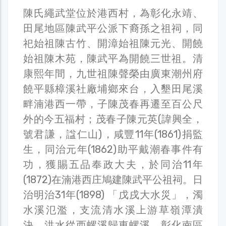
陳氏繩武堂位於港西村，為彰化永靖、
田尾地區陳武平公派下裔孫之祖祠，同
祀始祖陳古竹、開漳始祖陳元光、開饒
始祖陳木苑，陳武平為開饒三世祖。清
康熙年間，九世祖陳聲榮由廣東潮州府
饒平縣樟溪社廠埔鄉來台，入墾田尾溪
畔湳港西一帶，子陳茂春再遷至百公尺
外的今五福村；茂春子陳元英(諱興全，
號君謙，諡仁山)，咸豐11年(1861)捐監
生，同治元年(1862)助平戴潮春事件有
功，獲賜五品奉政大夫，於同治11年
(1872)在湳港西庄鳩建陳武平公祖祠。日
治明治31年(1898) 「戊戌大水災」，濁
水溪氾濫，支流清水溪上游草嶺潭潰
決，洪水從西螺溪歸東螺溪，彰化南區