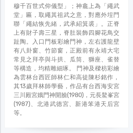
穆千百世式仰儀型」；神龕上為「繩武
堂」匾，取繩其祖武之意，對應外埕門
聯「繩結恢先緒，武承紹箕裘」。正脊
上有財子壽三星，脊肚裝飾四腳花鳥交
趾陶。入口門板彩繪門神，左右護龍壁
有八卦窗、竹節窗，正殿前有永靖大宅
常見之拜亭與斗拱、瓜筒、獅座、雀替
等構造，均精雕細琢。 門神及樑枋彩繪
為雲林台西匠師林仁和高徒陳杉銘作，
其13歲拜林師學藝，作品有台西海安宮
三川殿宮娥門神開臉(1980)，元長鰲峯宮
(1987)、北港武德宮、新港笨港天后宮
等。