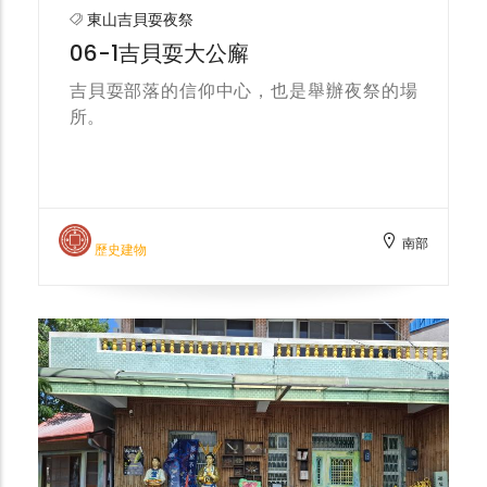
東山吉貝耍夜祭
06-1吉貝耍大公廨
吉​貝耍部落​的​信仰​中心，​也​是​舉辦​夜祭​的​場
所。​
南部
歷史建物