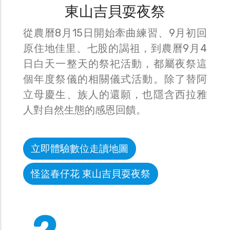
東山吉貝耍夜祭
從農曆8月15日開始牽曲練習、9月初回
原住地佳里、七股的謁祖，到農曆9月4
日白天一整天的祭祀活動，都屬夜祭這
個年度祭儀的相關儀式活動。除了替阿
立母慶生、族人的還願，也隱含西拉雅
人對自然生態的感恩回饋。
立即體驗數位走讀地圖
怪盜春仔花 東山吉貝耍夜祭