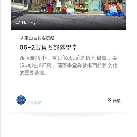
Gallery
東山吉貝耍夜祭
06-2吉貝耍部落學堂
西拉雅​語​中，​吉貝​(Kabua)​是​指木​棉樹，​耍​
(Sua)​是​指部​落。​部落學堂為發​揚西拉雅​文化​
的​重要​基地。
南部
人文地景