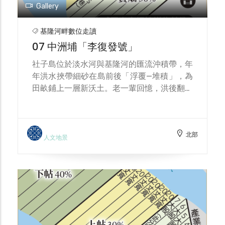
且無論地力優劣都負有耕作義務，讓收益與災
Gallery
損趨近公平。 作為臨水沙洲，浮洲仔的拓墾
伴隨共同體契約與工事。1772 年，十二人訂
基隆河畔數位走讀
立直白嚴格的公約：面對南側蔡姓家族的侵佔
07 中洲埔「李復發號」
威脅，眾人推舉代表赴官控告，以公費補償其
耕作損失、盤纏與訴訟費；若有人無力出資須
社子島位於淡水河與基隆河的匯流沖積帶，年
以土地抵押，延宕公事則「眾鳴共攻」。日常
年洪水挾帶細砂在島前後「浮覆—堆積」，為
開發上，十二名耕作者合力築堤、開鑿內部水
田畝鋪上一層新沃土。老一輩回憶，洪後翻土
路；十個分區多以「塭」「圍」為名，顯示其
播種，蔬菜與蒜苗特別壯，因此島上長久以物
工法近似圩田——外築提防圍地、引入洪水淤
產豐饒著稱；直到1950–1960年代，上游採
泥、阻鹽排水、改良土質。直至近二十年前，
煤旺盛，煤屑與煤渣摻入洪積物，農人只得先
地方耆老仍記得「塭田」之稱；他們回憶，以
北部
翻土埋渣，洪後肥力自此增添變數。與這份肥
人文地景
前農人常在田邊排成一列，用鋤頭鏟土、堆成
沃並存的，卻是「淹水與沖蝕」的高風險：社
土圍擋水的情景。 總結來看，「浮洲仔十一
子島處於盆地出口的感潮過渡帶，洲形與河道
份」把沙洲的不確定性轉化為制度化的公平機
此消彼長，地塊邊界與耕作條件常因一場大水
制：以抽籤輪替分散風險、以不可出賣的共有
而改觀；自日治以降的調查亦指出，這一帶多
權維繫共同體、以公約與合力築堤治理水患。
屬「容易流失的土地」。
這套從契約到工法的整合，讓一塊「易淹亦易
失」的漂移之地，得以長期持續地被使用與居