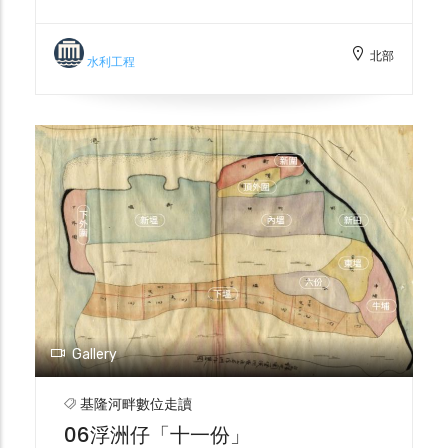
建國道一號而將番仔溝填平，社子與大龍峒之
水平台；抬頭便是近乎 270 度的壯闊河景，
間的「水上走廊」遂轉化為陸上道路與下水道
右望關渡宮與關渡大橋，左眺遠處的觀音山，
系統，島—城—水的歷史連結就此位移到地下
北部
水鳥掠過、白鷺點墨，前方紅樹林濕地與對岸
水利工程
結構與記憶之中。 戰後治理一度押注「改道
關渡自然公園相互呼應。假日平台上總有釣客
／拓寬」。推動基隆河第一次截彎取直時，曾
佇立，既可看兩河交會的水色變化，也能直面
流傳「新河道穿過社子島直通北口」的想像；
盆地出海門的開闔。 而這幅怡人的風景，恰
實際施工則把新河道導入溪洲底等段，未真正
好站在臺北治水與地貌變遷的關鍵門檻上。社
貫穿島體，卻改變了島前後河段的沖淤重分配
子島位於兩河匯流帶，是由河道彎曲與泥沙堆
與航道維持，並伴隨關渡門檻整治與左岸管制
積塑成的沙洲半島，夾在淡水主河與基隆河舊
的系列措施。自此，社子島長期夾在河道改
河道之間，直接承受上游來沙與關渡感潮水位
線、防洪堤線與土地管制之間，承受航安、沖
的影響。近代以來，這裡一直是觀察「盆地出
淤與開發限制的連鎖效應。 總結而言，社子
流—感潮回應—人為整治」互動的窗口：上游
島是一座被洪水與潮汐長年雕塑的半島：地理
有士林段截彎取直，下游有關渡隘口的整治，
上位於感潮帶、土地易流失；人文上以水路為
側向則以分洪體系分擔洪峰，社子島的洲形與
脈絡，發展出抽籤換地等社群機制；經濟上曾
流路也隨之調整。戰後初期曾以「改道／拓
Gallery
憑渡仔頭的蜆業與小港口繁盛；治理上又被番
寬」為主軸（新河道、浚深、拓寬瓶頸），但
仔溝封填、基隆河截彎取直與防洪體系深刻改
1965 年後的實測與水工模型顯示，感潮段
基隆河畔數位走讀
寫。理解社子島，也就讀懂臺北盆地出口的水
「加寬加深」易被回淤抵銷，且可能影響下游
06浮洲仔「十一份」
文條件、聚落韌性與近代治理轉折。
航道與河口地形；治理遂轉向「分流分擔洪