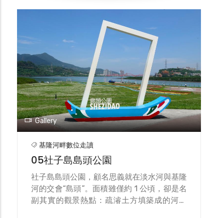
穩定度與居住風險因此長年偏高。 在聚落層
今日走進洲美屈原宮，仍可在正殿右壁見到
面，清末行政與自然村落顯示，社仔庄（社
「龍舟競渡」的浮雕，具象地把水信仰與端午
子）下轄三角埔仔、渡仔頭、葫蘆、後港墘等
民俗鎔鑄於廟宇美學之中；而更廣的流域視角
水邊聚落；對岸興直堡與浮洲仔、中洲埔、和
也顯示，從艋舺、錫口到社子與洲尾，水仙尊
尚洲等多以小溝、渡口往來，水路既是生活日
王成為河港人群在災後縫合與認同形塑的核心
常，也是生計所繫。為分攤沖淤與收成不確
象徵。端午競渡則將祈安、團結與臨水生活的
定，島北中洲埔形成「抽籤換地」（俗稱「李
技藝，化為共同身體的節律，延續至今。
復發號」「七十股公產」）制度，按地勢與耕
作條件輪替耕作，展現高風險環境下的在地韌
性。沿線渡口中，以「渡仔頭」最具辨識度；
近岸灘地與河汊提供良好棲地，曾盛產蜆並發
Gallery
展蜆精加工，與「渡船頭」「番仔溝」等節點
連成社子與大稻埕北緣的水上交通與採集網
基隆河畔數位走讀
絡。 談社子島，不能忽略番仔溝。這條舊河
05社子島島頭公園
道分隔社子與大龍峒，約在今大同區老師里一
帶，過去是基隆河注入淡水河主流的第一個出
社子島島頭公園，顧名思義就在淡水河與基隆
口。1960年代淡水河防洪「治本」規畫曾擬
河的交會“島頭”。面積雖僅約 1 公頃，卻是名
封堵番仔溝兩端，讓基隆河直接導流至關渡，
副其實的觀景熱點：疏濬土方填築成的河灘
並把被封的河段規劃為排水調節池；其後因興
上，草坡平整、石板步道與木棧道一路領到臨