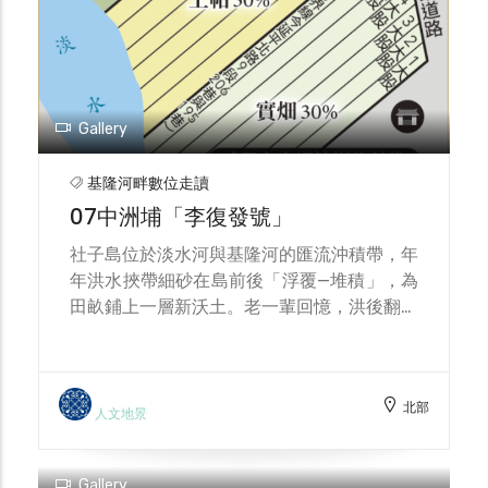
住。
Gallery
基隆河畔數位走讀
07中洲埔「李復發號」
社子島位於淡水河與基隆河的匯流沖積帶，年
年洪水挾帶細砂在島前後「浮覆—堆積」，為
田畝鋪上一層新沃土。老一輩回憶，洪後翻土
播種，蔬菜與蒜苗特別壯，因此島上長久以物
產豐饒著稱；直到1950–1960年代，上游採
煤旺盛，煤屑與煤渣摻入洪積物，農人只得先
北部
翻土埋渣，洪後肥力自此增添變數。與這份肥
人文地景
沃並存的，卻是「淹水與沖蝕」的高風險：社
子島處於盆地出口的感潮過渡帶，洲形與河道