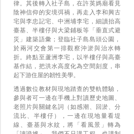
律。其後轉入社子島，在許英媽廟看見
陰神信仰的安境弭禍，再走入李和興古
宅與李忠記宅、中洲埔李宅，細讀抬高
臺基、半樓仔與大梁鋪板等「垂直式避
災」建築語彙；登臨社子島島頭公園，
於兩河交會第一排觀察沖淤與治水轉
折。終點至蘆洲李宅，以半樓仔與高臺
基作結，把洪水高度化為空間刻度，串
起下游住屋的韌性美學。
透過數位教材與現地踏查的雙軌體驗，
參與者可一邊在手機上對讀歷史地圖、
老照片與關鍵名詞（如感潮、回淤、分
流比、半樓仔），一邊在現地量看堤
線、臺基與水紋，將「看風景」轉為
「讀證據」。我們不只講工程，也講制