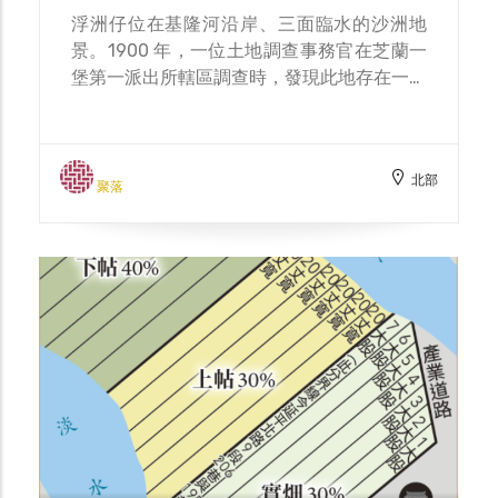
峰」，為二重疏洪道等方案定調。同時，自
浮洲仔位在基隆河沿岸、三面臨水的沙洲地
1968 年起左岸洪水平原劃設一、二級管制區
景。1900 年，一位土地調查事務官在芝蘭一
——先預留疏洪與天然洩洪走廊、再決工程細
堡第一派出所轄區調查時，發現此地存在一種
節——此一空間治理邏輯也影響了社子島對岸
難以以既有法規登錄的共有分份制度：面積二
的風險分配與用地邊界。 把視線拉回公園本
十八餘甲的墾地，由十二名並無血緣關係的墾
身：島頭公園所在的社子島最北端，正是過去
戶共同經營，通稱「十一份」。其源可追溯至
工程與模型觀測的敏感帶——兩河交匯、潮能
北部
1769 年（乾隆三十四年），連總、蔡烏二人
聚落
與來沙交鋒，最容易顯現回淤與潮差的節奏。
代表眾墾戶，與毛少翁社業主昇舉簽訂給墾契
也因此，這不僅是一處親水休憩點，更是讀懂
約，範圍「東至港、西至闊口港、南至蔡園、
臺北治水轉折與河川動力的「現場教室」：你
北至八仙大港（基隆河）」；眾人合資、歷三
看到的每一道水紋與沙脊，都是城市與河流長
十餘年才逐步墾成。 「十一份」不是單一田
期協商後留下的註腳。
名，而是一套分配與輪替的運作方式：土地被
劃成大小不等的十個區域，再把每區細分為十
一份，以抽籤決定每份的耕作者（收益者），
並每六年重抽。因抽籤期次不同，同一區的
「份界」也會改變；如此一來，十二名墾戶可
隨機取得分散於十區、條件不一的旱地，不得
出賣或讓與所有權，僅得轉讓使用與收益權，