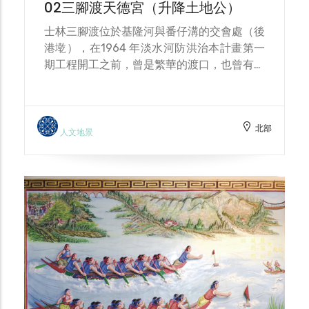
02三腳渡天德宮（升降土地公）
定」浮竹、終點立「浮旗」，鳴鑼相禮後順流
競速，既祈安亦比勇。另一方面，與水共處也
士林三腳渡位於基隆河與番仔溝的交會處（後
意味著對無常的敬畏——船夫素有水鬼信仰，
港墘），在1964 年淡水河防洪治本計畫第一
每逢農曆七月在河上作業時，會依習俗向河面
期工程開工之前，曾是繁華的渡口，也曾有豐
撒紙錢，告慰溺亡亡魂、祈求行舟平安。碼
富漁產，現今則以「臺北最後一座碼頭」著
頭、紅線蟲、龍舟與諺語，共同拼出三腳渡的
稱。河畔的土地公廟「天德宮」，有一段曲折
生活切片，亦讓人讀見臺北與河流最後一段貼
而有趣的歷史。1980年代大家樂盛行之際，
身共生的日常。
北部
撈捕紅線蟲的漁民時常在基隆河撿到被賭徒們
人文地景
求財不靈而丟棄的漂流神明，並將其送到天德
宮重新供奉，因此廟裡神像極多。與此同時，
天德宮因被防洪計畫劃在堤外，成為行水區中
的違章建築，不時接到遷廟或拆廟的警告。面
對洪水及市府拆除大隊的壓力，居民想到一個
變通的辦法：必要時就連廟帶神一起抬離現
場，後來甚至將小廟裝上輪子，方便移動。
約在2005 年間，居民集資為天德宮設計一座
升降機，四角四支鐵柱，底下裝一底盤，將重
達18 噸的廟放在上面。只要颱風警報發布，