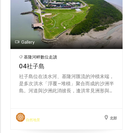
人。雖然清代族群間屢有紛爭，但因同居河
濱、共祀水仙尊王，信仰成為跨祖籍的凝聚力
量。 這份水神信仰也具體延伸為端午的龍舟
競渡。岡田謙指出，競渡是水仙尊王祭祀的重
要儀式，由臨水從事漁業或深受洪患的聚落共
同維繫；洲尾地區關於競渡的史料尤豐，傳說
Gallery
早在1885年清法戰爭之前就已成形，地方俚
語云：「西仔反進前就有扒，西仔來臺北叛的
基隆河畔數位走讀
年又造新的」，並記載法軍攻臺失敗後，官員
04社子島
召集各地龍船於淡水競賽，最終洲尾勝出、被
封「船王」。這些口述與記錄顯示，競渡不僅
社子島位在淡水河、基隆河匯流的沖積末端，
是節慶娛樂，更是凝聚河岸社群、回應水患環
是多次洪水「浮覆—堆積」聚合而成的沙洲半
境的集體儀式。 洲尾競渡的操作細節亦有具
島。河道與沙洲此消彼長，逢洪常見洲形與聚
體記述：比賽場地設於士林街洲尾沿岸基隆
落邊界改觀，形成強烈的「水形—洲形」互動
河，事前在水面「做定」（錘固浮竹）、於終
地景。位處盆地出口的感潮過渡帶，地基本就
點立「浮旗」（插紅旗之蕉幹），賽向順流而
敏感；近代調查更指出，社子島一帶與萬華南
下、距離逾二百公尺；迎敵船時鳴鑼相禮、隨
北部
側有「大半地區屬容易流失的土地」——大水
自然地景
後「選定」比賽細節——儀式性的規範與互
來時不只浸淹，也容易被沖蝕「吃掉」，土地
動，反映沿河社群透過比賽建立秩序與團結。