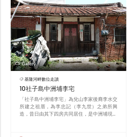
以二層式三合院回應「來了又退」的洪水日
常。宅院為傳統三合院格局，但將正身抬高約
一尺並興築兩層樓：平時一樓起居、二樓作儲
物；洪水來襲時，族人可迅速上移至二樓避
災，甚至把雞、鴨、豬等家畜一併安置在樓
北部
上，讓家屋本體成為可即刻啟動的「防災裝
歷史建物
置」。 除垂直撤離的空間預備外，古宅還內
建臨時加高的機制。屋內大梁預先放置圓木作
為備料，遇到淹水時便能鋪板成臨時通道與平
台，把重要家當與行走動線抬到梁上或屋頂，
確保短時間內仍可通行、儲放與生活。這種
「可上升、可臨時擴充」的細部安排，搭配院
落地坪與門檻的高度控制，形成從地基到屋內
的多層保護。 作為社子島典型的垂直式避災
案例，李和興古宅把洪水視為會周期性回訪的
鄰居：以抬高正身＋二樓避難＋梁上鋪板的三
重保險，將水位經驗內化為建築語法。它不僅
是傳統三合院在感潮帶的在地變形，更是淡水
Gallery