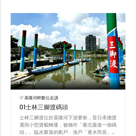
Gallery
基隆河畔數位走讀
01士林三腳渡碼頭
士林三腳渡位於基隆河下游要衝，昔日承擔渡
運與小型貨載轉運，被稱作「臺北最後一個碼
頭」。臨水聚落的船戶、漁戶「逐水而居」，