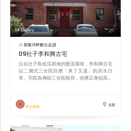
採五開間「凹壽」配置。正身外牆上段為紅磚
北部
荷蘭式砌法，下段以石材平砌基座，簷下施疊
歷史建物
澀磚，山牆尖端鑲綠釉花磚通氣窗。正身水車
堵設十字形氣窗，室內隔間多為編竹泥牆，並
見鏤空花窗通風採光。全屋為磚—石—木混合
構造：外牆以紅磚承重，內部採穿斗（混抬
樑）式木構搭配木作屏壁；屋頂為磚造圓桁體
系，正身另設內廊串聯空間，形制古樸而完
整。 地基與材料則呼應在地環境與防災需
求：正身與護龍基礎以唭哩岸石抬高並設踏
階，減少外水入侵；院落及地坪鋪設觀音山
石，堅實耐用；屋身並設半樓仔（閣樓），作
為儲物與洪水來時的臨時避險層。整體構造兼
具抗風、通風與防潮，為社子島傳統聚落中保
Gallery
存狀況良好、且能體現地方工法與生活智慧的
重要宅院。
基隆河畔數位走讀
09社子李和興古宅
位在社子島低窪易淹的匯流環境，李和興古宅