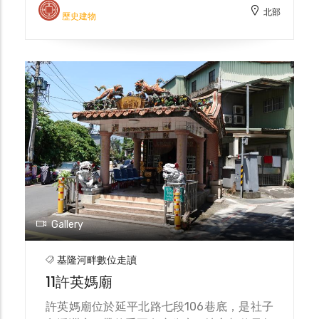
—基隆河畔居民「讓水有路、人往高處」的生
活智術縮影。
基隆河畔數位走讀
10社子島中洲埔李宅
「社子島中洲埔李宅」為兌山李家後裔李水交
所建之祖厝，為李忠記（李九世）之弟所興
造，昔日由其下四房共同居住，是中洲埔現今
僅存、同屬兌山李家的宅邸。建物坐東北朝西
南，採閩南三合院格局，正身立面為「凹壽」
形式；外牆多為磚造，正門設木板雙開門，兩
北部
側開洋式上下推拉窗，窗扇分割細緻、保存良
歷史建物
好，窗上並以突出磚線腳收邊，立面層次鮮
明。構造上，正身採木造穿斗式屋架；室內與
正面牆上段為編竹夾泥牆、下段施木作裝修。
山牆為單弧形馬背，護龍亦為磚造，前端山牆
見三弧形「水形」馬背，既穩重又具在地審
美。 置身淡水河下游的社子島，長年與感
潮、回淤相伴。島民因應「來了又退」的洪
水，形成典型的「垂直式避災」：讓水有路、