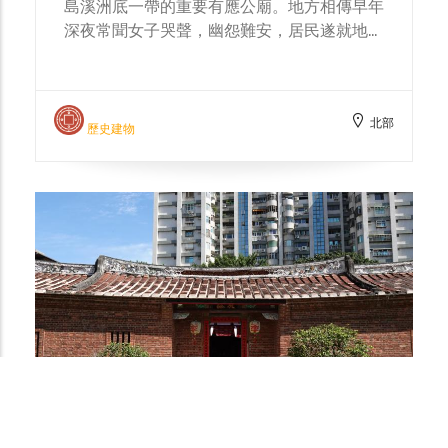
人往高處。本宅即以此為法，先砌高基座、再
起牆作屋；在街廓尺度上，也可見臺基高於路
面的門廊與踏階，把「水位高度」轉化為空間
設計的刻度。這套地基策略與三合院本體的抬
Gallery
高處理相互配合，使住宅在維持通風採光與日
常機能之餘，亦具備遇水可上移、可避險的彈
基隆河畔數位走讀
性，呈現社子島居民「與水共處」的生活智慧
11許英媽廟
與營建技藝。
許英媽廟位於延平北路七段106巷底，是社子
島溪洲底一帶的重要有應公廟。地方相傳早年
深夜常聞女子哭聲，幽怨難安，居民遂就地集
資興建小廟安撫；廟成後哭聲止息，香火自此
綿延。廟名本作「苦音媽」，後嫌字面不雅，
改以河洛語同音的「許英」代之，加上「媽」
北部
字表敬，由原本的孤魂信仰，轉為有名有姓的
歷史建物
人格神崇祀，堂中亦奉置神像以資瞻禮。 就
地理環境言，社子島富洲里（浮洲）屬低窪易
淹之地，位處淡水河、基隆河之間，昔日多有