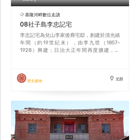
此消彼長，地塊邊界與耕作條件常因一場大水
而改觀；自日治以降的調查亦指出，這一帶多
屬「容易流失的土地」。
Gallery
基隆河畔數位走讀
08社子島李忠記宅
李忠記宅為兌山李家後裔宅邸，創建於清光緒
年間（約19世紀末），由李九世（1857–
1928）興建；日治大正年間再度擴建，由
「三間起」增為「五間起」，並陸續加建左右
護龍，形成雙護龍三合院的格局。 建築形制