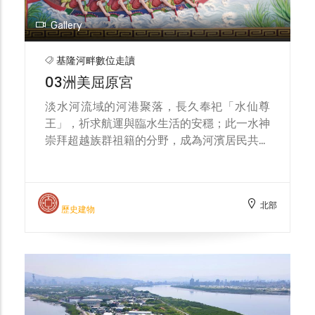
廟方人員就焚一柱清香默禱，後將廟升高。此
一垂直式避災裝置通過官方的防汛測試，被允
Gallery
許原地保存，成為全臺唯一會坐電梯的土地公
廟。
基隆河畔數位走讀
03洲美屈原宮
淡水河流域的河港聚落，長久奉祀「水仙尊
王」，祈求航運與臨水生活的安穩；此一水神
崇拜超越族群祖籍的分野，成為河濱居民共享
的信仰型態。清代以來的艋舺與錫口（松山）
皆立壇奉祀——艋舺水仙宮雖已不存、僅餘舊
址碑，但松山慈祐宮後殿仍供奉水仙尊王，可
北部
見水運變遷之際，信仰延續以銘記河港盛景與
歷史建物
求安之需。 在社子—洲尾（今北投洲美）一
帶，泉、漳祖籍交錯，但對水仙尊王的共同奉
祀，跨越了族群界線。人類學者岡田謙調查指
出：洲尾屬漳州人優勢區，信仰中心為「洲美
屈原宮」；而對岸社子浮洲仔的中心則為「浮
洲景安宮」，同域的溪洲底與中洲埔多為泉州