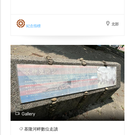
除了擺渡與捕撈，也發展出一套貼身的河上生
計與天候知識。當地口耳相傳的諺語——「出
虹跨干豆，風颱做尾後」，意指彩虹橫跨關
北部
渡，颱風將至，正是船夫憑長年觀察江面、雲
紀念指標
勢與潮汐累積出的判斷準則，用來決定是否收
網靠岸、暫停擺渡。 紅線蟲的黃金年代是三
腳渡歷史上最特別的一章。1970–1980 年
代，船夫在堀川（即日治「特一號排水溝」）
匯入基隆河處，發現了耐汙性強的紅線蟲；起
初作為養鴨飼料，隨後成為養鰻業的新寵。伴
隨鰻價飆升，三腳渡一度躍升為全臺紅線蟲供
應中心，在地人至今仍稱那段歲月為「黃金年
代」。然而好景不長：河水污染持續加深，連
紅線蟲也難以存活；加上鰻魚價格回落，這門
捕撈生計終告落幕。三腳渡見證了淡水河流域
養殖與環境變遷的此起彼落，成為極富歷史意
Gallery
義的河港記憶。 信仰與節俗面，三腳渡延續
淡水河岸普遍的水仙尊王崇奉，並以端午龍船
基隆河畔數位走讀
競渡作為信仰的身體化儀式：賽前在水面「做