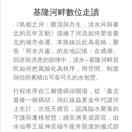
基隆河畔數位走讀
《島都之河：匯流與共生，淡水河與臺
北的百年互動》描繪了河流如何塑造臺
北的城市命運。本路線以此為底稿，聚
焦「與水共處」的在地記憶：在感潮、
回淤與洪患的節律中，淡水—基隆河畔居
民如何把風險化為秩序，用空間、制度
與信仰累積出可長可久的水智慧。
行程依序自三腳渡碼頭開場，從「臺北
最後一個碼頭」與紅線蟲黃金年代讀河
上生計；次抵天德宮，認識臨水聚落的
守護與遷移智慧；續至洲美屈原宮，由
水仙尊王延伸至端午龍舟競渡的儀式節