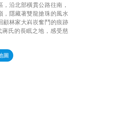
區，沿北部橫貫公路往南，
嶺，隱藏著雙龍搶珠的風水
回顧林家大嵙崁奮鬥的痕跡
代蔣氏的長眠之地，感受慈
地圖