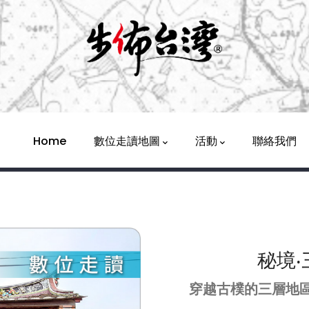
Main
Navigation
Home
數位走讀地圖
活動
聯絡我們
秘境‧
穿越古樸的三層地