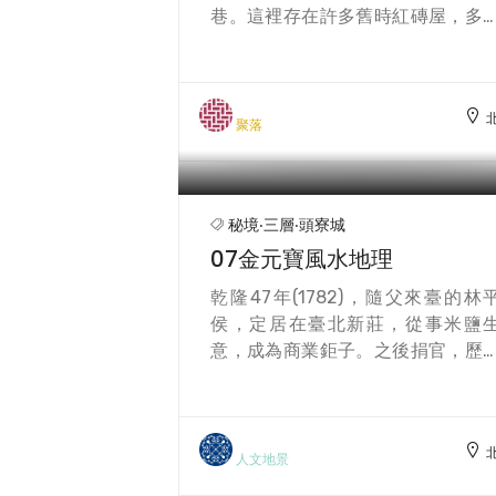
巷。這裡存在許多舊時紅磚屋，多
無人居住，有的甚至已經崩塌。
日，這裡是孩童開心玩耍的迷宮巷
每到晚餐時刻，家家戶戶此起彼落
炒菜聲，以及萬里飄香的飯菜香，
聚落
飢腸轆轆的學生們恨不得立刻衝進
飽餐一頓。少了兒童玩笑聲的三層
宮社區，現今還能看見老人們在家
秘境‧三層‧頭寮城
前閒聊曬太陽，只是多了分寧靜與
07金元寶風水地理
寞。
乾隆47年(1782)，隨父來臺的林
侯，定居在臺北新莊，從事米鹽
意，成為商業鉅子。之後捐官，歷
縣丞、同知、知府等要職。 1818年告
老還鄉回到臺灣，時因新莊泉州人
聲猛烈，舉家遷居大嵙崁。 1844年
去世前，曾將財產分為「飲」
人文地景
「水」、「本」、「思」、「源」